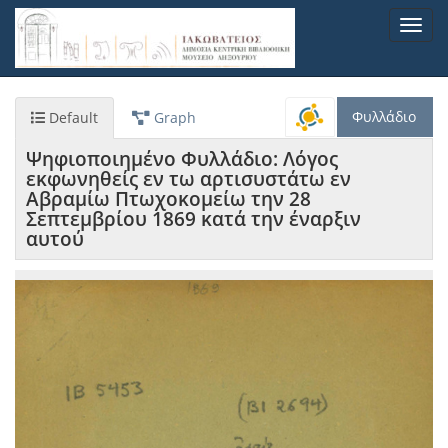
Παράκαμψη
Toggl
προς
navig
το
κυρίως
περιεχόμενο
Φυλλάδιο
Default
Graph
Ψηφιοποιημένο Φυλλάδιο: Λόγος
εκφωνηθείς εν τω αρτισυστάτω εν
Αβραμίω Πτωχοκομείω την 28
Σεπτεμβρίου 1869 κατά την έναρξιν
αυτού