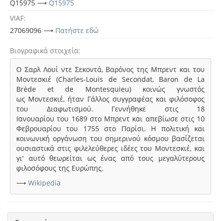
Q15975 ⟶
Q15975
VIAF
27069096 ⟶
Πατήστε εδώ
Βιογραφικά στοιχεία
Ο Σαρλ Λουί ντε Σεκοντά, Βαρόνος της Μπρεντ και του
Μοντεσκιέ (Charles-Louis de Secondat, Baron de La
Brède et de Montesquieu) κοινώς γνωστός
ως Μοντεσκιέ, ήταν Γάλλος συγγραφέας και φιλόσοφος
του Διαφωτισμού. Γεννήθηκε στις 18
Ιανουαρίου του 1689 στο Μπρεντ και απεβίωσε στις 10
Φεβρουαρίου του 1755 στο Παρίσι. Η πολιτική και
κοινωνική οργάνωση του σημερινού κόσμου βασίζεται
ουσιαστικά στις φιλελεύθερες ιδέες του Μοντεσκιέ, και
γι' αυτό θεωρείται ως ένας από τους μεγαλύτερους
φιλοσόφους της Ευρώπης.
⟶
Wikipedia