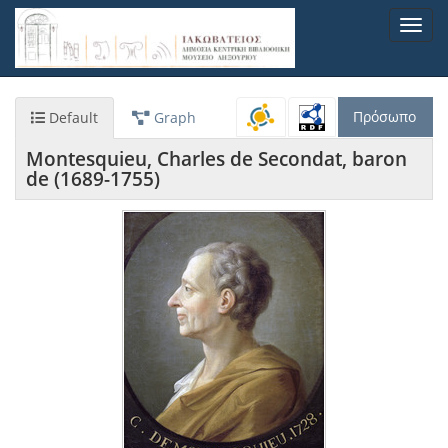
Παράκαμψη
Toggl
προς
navig
το
κυρίως
περιεχόμενο
Πρόσωπο
Default
Graph
Montesquieu, Charles de Secondat, baron
de (1689-1755)