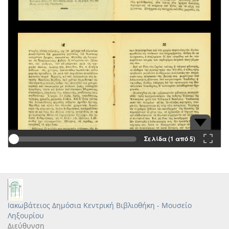
Σελίδα (1 από 5)
Ιακωβάτειος Δημόσια Κεντρική Βιβλιοθήκη - Μουσείο
Ληξουρίου
Διεύθυνση