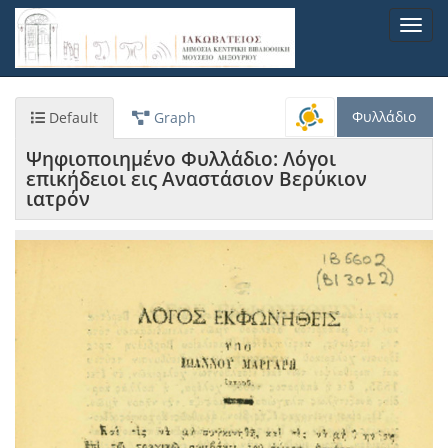
Παράκαμψη
Toggl
προς
navig
το
κυρίως
περιεχόμενο
Φυλλάδιο
Default
Graph
Ψηφιοποιημένο Φυλλάδιο: Λόγοι
επικήδειοι εις Αναστάσιον Βερύκιον
ιατρόν