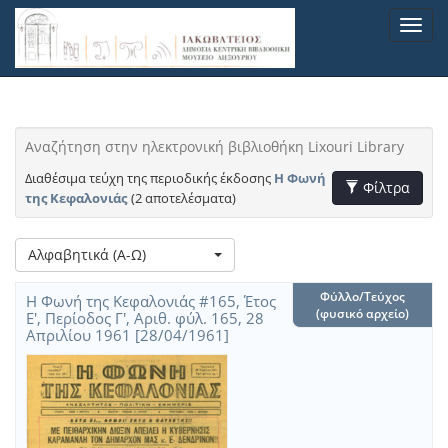
Παράκαμψη
Toggl
προς
navig
το
κυρίως
περιεχόμενο
Αναζήτηση στην ηλεκτρονική βιβλιοθήκη Lixouri Library
Διαθέσιμα τεύχη της περιοδικής έκδοσης
Η Φωνή
Toggle Filters
Φίλτρα
της Κεφαλονιάς
(2 αποτελέσματα)
Λίστα
Αλφαβητικά (Α-Ω)
Διαθέσιμα
μετα
τεύχη
τα
Φύλλο/Τεύχος
Η Φωνή της Κεφαλονιάς #165, Έτος
της
αποτελέσματα
(φυσικό αρχείο)
Ε', Περίοδος Γ', Αριθ. φύλ. 165, 28
περιοδικής
αναζήτησης:
Απριλίου 1961 [28/04/1961]
έκδοσης
Η
Φωνή
της
Κεφαλονιάς