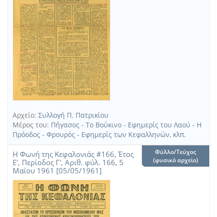
(2
αποτελέσματα)
Επιστροφή
Αρχείο:
Συλλογή Π. Πατρικίου
Μέρος του:
Πήγασος - Το Βούκινο - Εφημερίς του Λαού - Η
Πρόοδος - Φρουρός - Εφημερίς των Κεφαλληνών, κλπ.
Φύλλο/Τεύχος
Η Φωνή της Κεφαλονιάς #166, Έτος
(φυσικό αρχείο)
Ε', Περίοδος Γ', Αριθ. φύλ. 166, 5
Μαΐου 1961 [05/05/1961]