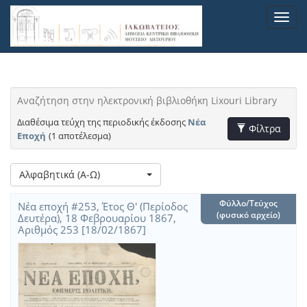
Παράκαμψη
Toggl
προς
navig
το
κυρίως
περιεχόμενο
Αναζήτηση στην ηλεκτρονική βιβλιοθήκη Lixouri Library
Διαθέσιμα τεύχη της περιοδικής έκδοσης
Νέα
Toggle Filters
Φίλτρα
Εποχή
(1 αποτέλεσμα)
Λίστα
Αλφαβητικά (Α-Ω)
Διαθέσιμα
μετα
τεύχη
τα
Φύλλο/Τεύχος
Νέα εποχή #253, Έτος Θ' (Περίοδος
της
αποτελέσματα
(φυσικό αρχείο)
Δευτέρα), 18 Φεβρουαρίου 1867,
περιοδικής
αναζήτησης:
Αριθμός 253 [18/02/1867]
έκδοσης
Νέα
Εποχή
(1
αποτέλεσμα)