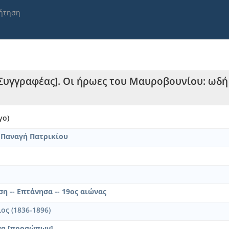
ήτηση
[Συγγραφέας]. Οι ήρωες του Μαυροβουνίου: ωδή
γο)
 Παναγή Πατρικίου
η -- Επτάνησα -- 19ος αιώνας
ος (1836-1896)
γα [προσώπων]