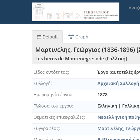
Παράκαμψη
Αναζ
προς
το
κυρίως
περιεχόμενο
Default
Graph
Μαρτινέλης, Γεώργιος (1836-1896) 
Les heros de Montenegre: ode (Γαλλική)
Είδος οντότητας
Έργο (αυτοτελές έρ
Συλλογή
Αρχειακή Συλλογή
Ημερομηνία έργου
1878
Γλώσσα του έργου
Ελληνική
|
Γαλλική
Θεματικές επικεφαλίδες
Νεοελληνική ποίησ
Συγγραφέας
Μαρτινέλης, Γεώργι
Μορφή έργου
Βιβλιογραφικά έρ