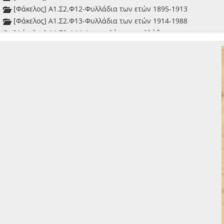
[Φάκελος] Α1.Σ2.Φ12-Φυλλάδια των ετών 1895-1913
[Φάκελος] Α1.Σ2.Φ13-Φυλλάδια των ετών 1914-1988
[Φάκελος] Α1.Σ2.Φ14-Αχρονολόγητα φυλλάδια
[Σειρά] Α1.Σ3-Περιοδικές εκδόσεις (Περιοδικά και εφημερίδες)
[Σειρά] Α1.Σ4-Περιοδικές εκδόσεις 2 (Περιοδικά και εφημερίδες)
[Σειρά] Α1.Σ5-Μονόφυλλα - Δίφυλλα - Τεκμήρια
[Σειρά] Α1.Σ6-Φωτογραφικό λεύκωμα
[Σειρά] Α1.Σ7-Τεκμήρια μεγάλων διαστάσεων