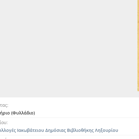
ητας
ήριο (Φυλλάδιο)
ίου
υλλογές Ιακωβάτειου Δημόσιας Βιβλιοθήκης Ληξουρίου