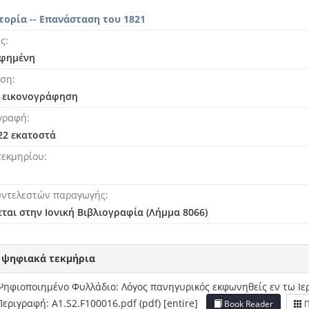
στορία -- Επανάσταση του 1821
ής
φημένη
ηση
ι εικονογράφηση
γραφή
 22 εκατοστά
τεκμηρίου
υντελεστών παραγωγής
ται στην Ιονική Βιβλιογραφία (Λήμμα 8066)
 ψηφιακά τεκμήρια
Ψηφιοποιημένο Φυλλάδιο: Λόγος πανηγυρικός εκφωνηθείς εν τω Ι
Περιγραφή: A1.S2.F100016.pdf (pdf) [entire]
Book Reader
Π