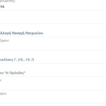
γνώρισης
016
υλλογή Παναγή Πατρικίου
έργου
κόλαος Γ. (18..-19..?)
ον "Η Πρόοδος"
υ
ργου