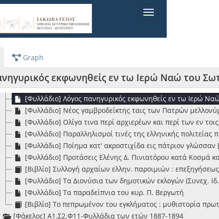
[Βιβλίο] Ερμηνεία εις τον Ν'. ψαλμόν και τον εξάψαλμον 
Toggle
[Φυλλάδιο] Ζακυθινός σπουργίτης - Ο σπουργίτης στη Νάπ
navigation
[Φυλλάδιο] Η δίκη Ελένης Δ. Πινιατόρου κατά Κοσμά και Ε
[Φυλλάδιο] Η δίκη των συζύγων Δ. Πινιατόρου κατά των 
[Βιβλίο] Η της ελληνικής εκκλησιαστικής μουσικής ιστορι
Graph
[Φυλλάδιο] Ιω. Σταματέλος: βιογραφική αφήγησις και λόγο
[Φυλλάδιο] Λόγος εκφωνηθείς υπό Μιχαήλ Π. Μπονάνου εις
ανηγυρικός εκφωνηθείς εν τω Ιερώ Ναώ του Σω
[Φυλλάδιο] Λόγος επικήδειος εκφωνηθείς εν τω Ναώ της 
[Φυλλάδιο] Λόγος πανηγυρικός εκφωνηθείς εν τω Ιερώ Να
[Φυλλάδιο] Νέος γαμβροδείκτης ταις των Πατρών μελλονύ
[Φυλλάδιο] Ολίγα τινα περί αρχιερέων και περί των εν το
[Φυλλάδιο] Παραλληλισμοί τινές της ελληνικής πολιτείας 
[Φυλλάδιο] Ποίημα κατ' ακροστιχίδα εις πάτριον γλώσσαν 
[Φυλλάδιο] Προτάσεις Ελένης Δ. Πινιατόρου κατά Κοσμά κ
[Βιβλίο] Συλλογή αρχαίων ελλην. παροιμιών : επεξηγήσεω
[Φυλλάδιο] Τα Διονύσια των δημοτικών εκλογών (Συνεχ. Ιδ
[Φυλλάδιο] Τα παραδείπνια του κυρ. Π. Βεργωτή
[Βιβλίο] Το πεπρωμένον του εγκλήματος : μυθιστορία πρωτ
[Φάκελος] Α1.Σ2.Φ11-Φυλλάδια των ετών 1887-1894