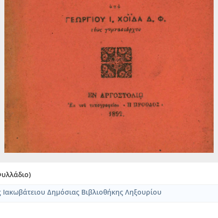
Φυλλάδιο)
ς Ιακωβάτειου Δημόσιας Βιβλιοθήκης Ληξουρίου