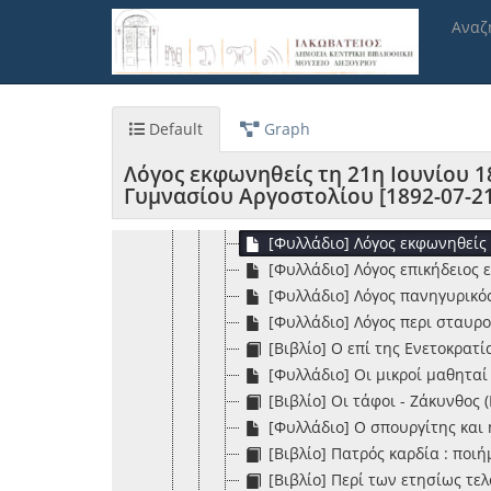
[Φυλλάδιο] Γεώργιος Βερύκιος
Παράκαμψη
Αναζ
προς
[Φυλλάδιο] Δ' Ιστορίαι ρωμιοσ
το
[Φυλλάδιο] Δύω σελίδες εκ τη
κυρίως
[Φυλλάδιο] Έγγραφα αναφερόμ
περιεχόμενο
[Φυλλάδιο] Εν άνθος εις το μ
Default
Graph
[Φυλλάδιο] Η άφιξις του αρχι
[Φυλλάδιο] Η θέσις μας [1887-
Λόγος εκφωνηθείς τη 21η Ιουνίου
[Φυλλάδιο] Κερκυραϊκά απομ
Γυμνασίου Αργοστολίου [1892-07-21
[Βιβλίο] Κερκυραϊκαί μελέτα
[Φυλλάδιο] Λόγος εκφωνηθείς
[Φυλλάδιο] Λόγος επικήδειος
[Φυλλάδιο] Λόγος πανηγυρικό
[Φυλλάδιο] Λόγος περι σταυρο
[Βιβλίο] Ο επί της Ενετοκρατ
[Φυλλάδιο] Οι μικροί μαθηταί
[Βιβλίο] Οι τάφοι - Ζάκυνθος
[Φυλλάδιο] Ο σπουργίτης και
[Βιβλίο] Πατρός καρδία : ποι
[Βιβλίο] Περί των ετησίως τε