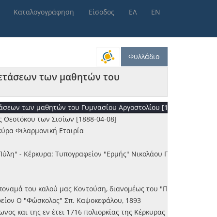
Καταλογογράφηση
Είσοδος
ΕΛ
ΕΝ
 κλεινού ιστοριογράφου Ανδρέου του Μουστοξύδου
Φυλλάδιο
ξετάσεων των μαθητών του
ν του Θουκυδίδου Ξενοφώντος και Διοδώρου - Κέρκυρα: Τυπογραφεί
τάσεων των μαθητών του Γυμνασίου Αργοστολίου [1892-07-21]
 Θεοτόκου των Σισίων [1888-04-08]
κύρα Φιλαρμονική Εταιρία
ή Πύλη" - Κέρκυρα: Τυπογραφείον "Ερμής" Νικολάου Πετσαλή, 1892
ποναμά του καλού μας Κοντούση, διανομέως του "Ποιητικού Ανθών
αφείον Ο "Φώσκολος" Σπ. Καψοκεφάλου, 1893
ωνος και της εν έτει 1716 πολιορκίας της Κέρκυρας : ιστορική επ