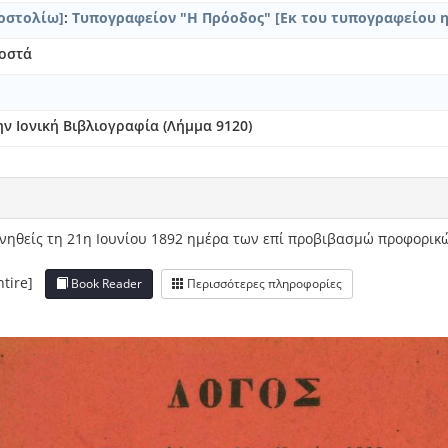
οστολίω]
:
Τυπογραφείον "Η Πρόοδος" [Εκ του τυπογραφείου η
τοστά
ν Ιονική Βιβλιογραφία (Λήμμα 9120)
νηθείς τη 21η Ιουνίου 1892 ημέρα των επί προβιβασμώ προφορι
entire]
Book Reader
Περισσότερες πληροφορίες