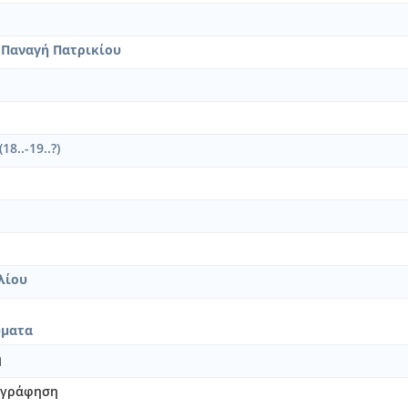
 Παναγή Πατρικίου
18..-19..?)
λίου
ύματα
η
νογράφηση