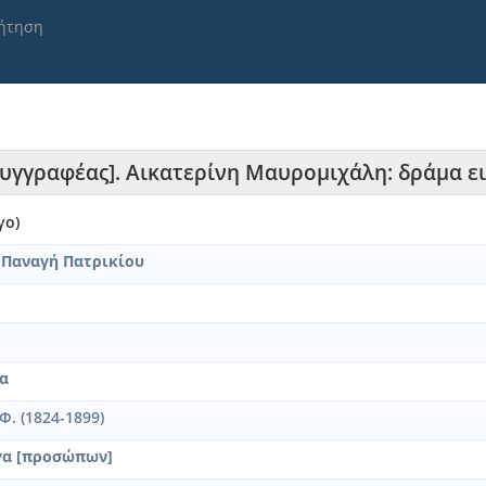
ήτηση
[Συγγραφέας]. Αικατερίνη Μαυρομιχάλη: δράμα ει
γο)
 Παναγή Πατρικίου
α
Φ. (1824-1899)
γα [προσώπων]