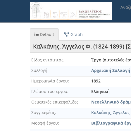
Παράκαμψη
Αναζ
προς
το
κυρίως
περιεχόμενο
Default
Graph
Καλκάνης, Άγγελος Φ. (1824-1899) 
Είδος οντότητας
Έργο (αυτοτελές έρ
Συλλογή
Αρχειακή Συλλογή
Ημερομηνία έργου
1892
Γλώσσα του έργου
Ελληνική
Θεματικές επικεφαλίδες
Νεοελληνικό δράμ
Συγγραφέας
Καλκάνης, Άγγελος 
Μορφή έργου
Βιβλιογραφικά έρ