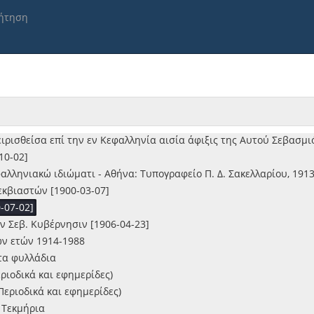
γοι [1898]
ήτηση
 εν γένει δράσις του [1912-03-05]
ς : ποίημα εις επτά άσματα - Αθήνα: Τυπογραφείον Γεωρ. Σταυρι
1910-05-10]
νία ανασκαφών - Αθήνα: Τυπογραφείο Π. Δ. Σακελλαρίου, 1913
τα εκ του Ιονίου Πελάγους - Αργοστόλι: Νικολάτου Π. Αφοί, 1911
 Κυβέρνησιν της Ελλάδος ... Υπόμνημα Παναγή Γ. Λιβαδά Κεφαλλήν
ίους φιλόμουσους μαθητάς [1896-08]
ιρισθείσα επί την εν Κεφαλληνία αισία άφιξις της Αυτού Σεβασ
10-02]
φαλληνιακώ ιδιώματι - Αθήνα: Τυπογραφείο Π. Δ. Σακελλαρίου, 191
εκβιαστών [1900-03-07]
-07-02]
ν Σεβ. Κυβέρνησιν [1906-04-23]
ων ετών 1914-1988
τα φυλλάδια
εριοδικά και εφημερίδες)
(Περιοδικά και εφημερίδες)
 Τεκμήρια