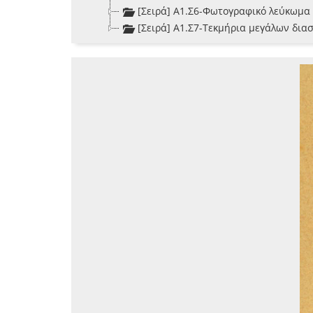
[Σειρά] Α1.Σ6-Φωτογραφικό λεύκωμα
[Σειρά] Α1.Σ7-Τεκμήρια μεγάλων δι