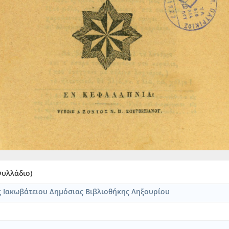
Φυλλάδιο)
ς Ιακωβάτειου Δημόσιας Βιβλιοθήκης Ληξουρίου