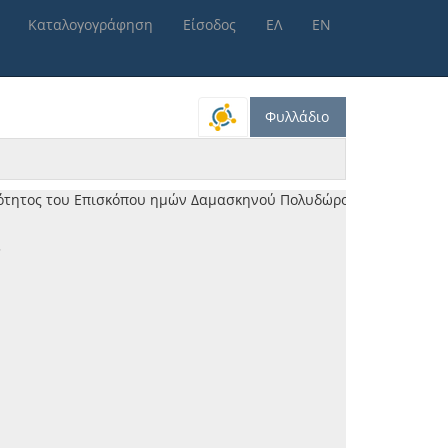
Καταλογογράφηση
Είσοδος
ΕΛ
ΕΝ
ανού, 1900
Φυλλάδιο
ος [1897-06-20]
μιότητος του Επισκόπου ημών Δαμασκηνού Πολυδώρου [1901-09-29]
3