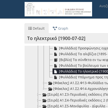
[Φυλλάδιο] Οι διασωθέντες λό
Παράκαμψη
Αναζ
προς
[Φυλλάδιο] Ο Μαζαράκης και η
το
[Βιβλίο] Ο πυρπολητής Κανάρη
κυρίως
[Φυλλάδιο] Πανιόνιος εορτή [
περιεχόμενο
[Βιβλίο] Περί των εν Κεφαλλη
Default
Graph
[Βιβλίο] Πολιτικά συνασπίσμα
[Φυλλάδιο] Προς τη Σεβαστήν
Το ηλεκτρικό [1900-07-02]
[Φυλλάδιο] Προς τους Ζακυνθ
[Φυλλάδιο] Προσφώνησις εγχε
[Φυλλάδιο] Τα αλιβίζια [1895-
[Βιβλίο] Τα σύνθετα εν τω κε
[Φυλλάδιο] Το βούλευμα των 
[Φυλλάδιο] Το ηλεκτρικό [1900
[Φυλλάδιο] Υπόμνημα προς τη
[Φάκελος] Α1.Σ2.Φ13-Φυλλάδια τ
[Φάκελος] Α1.Σ2.Φ14-Αχρονολόγη
[Σειρά] Α1.Σ3-Περιοδικές εκδόσεις (Π
[Σειρά] Α1.Σ4-Περιοδικές εκδόσεις 2 
[Σειρά] Α1.Σ5-Μονόφυλλα - Δίφυλλα -