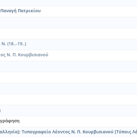
 Παναγή Πατρικίου
. (18..-19..)
ος Ν. Π. Κουρβισιανού
η
νογράφηση
αλληνία]
:
Τυπογραφείο Λέοντος Ν. Π. Κουρβισιανού [Τύποις Λέ