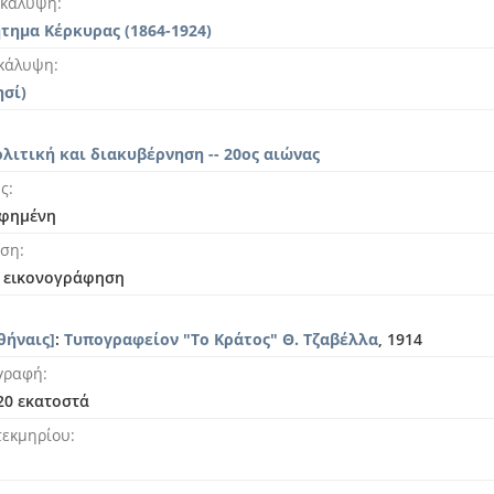
 κάλυψη
τημα Κέρκυρας (1864-1924)
 κάλυψη
ησί)
ολιτική και διακυβέρνηση -- 20ος αιώνας
ής
φημένη
ηση
ι εικονογράφηση
θήναις]
:
Τυπογραφείον "Το Κράτος" Θ. Τζαβέλλα
, 1914
γραφή
 20 εκατοστά
τεκμηρίου