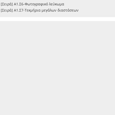
[Σειρά] Α1.Σ6-Φωτογραφικό λεύκωμα
[Σειρά] Α1.Σ7-Τεκμήρια μεγάλων διαστάσεων