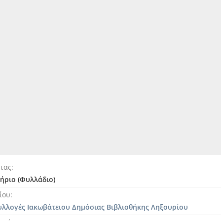
ητας
ήριο (Φυλλάδιο)
ίου
υλλογές Ιακωβάτειου Δημόσιας Βιβλιοθήκης Ληξουρίου