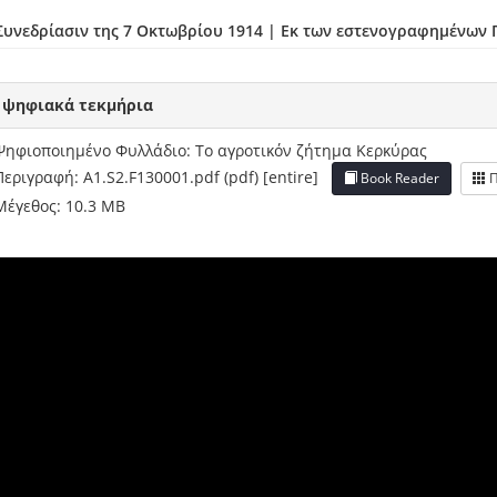
 Συνεδρίασιν της 7 Οκτωβρίου 1914
|
Εκ των εστενογραφημένων 
 ψηφιακά τεκμήρια
Ψηφιοποιημένο Φυλλάδιο: Το αγροτικόν ζήτημα Κερκύρας
Περιγραφή: A1.S2.F130001.pdf (pdf) [entire]
Book Reader
Π
Μέγεθος: 10.3 MB