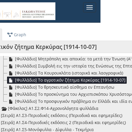
[Φυλλάδιο] Η τυπογραφία εν Επτανήσω
Toggle
[Φυλλάδιο] Ιστορικαί εικόνες εν Κεφαλληνία: παριστώσαι 
navigation
[Φυλλάδιο] Καταστατικόν
[Φυλλάδιο] Κερκυραϊκή βιβλιογραφία 1900-1930
[Βιβλίο] Κοΐντου Ορατίου Φλάκκου : η Ποιητική Τέχνη με 
Graph
[Βιβλίο] Λαογραφική ύλη εκ Κερκύρας - Αθήνα: Ο εκδότης δ
[Φυλλάδιο] Λόγος πανηγυρικός εκφωνηθείς εν τη κεντρική
ικόν ζήτημα Κερκύρας [1914-10-07]
[Φυλλάδιο] Λόγος πανηγυρικός εκφωνηθείς κατά την εορτή
[Φυλλάδιο] Μητρόπολη και αποικία: τα μετά την Ένωση (Α' 
[Φυλλάδιο] Συμβολή εις την ιστορία της Ενώσεως της Επ
[Φυλλάδιο] Τα Κουρουκλάτα (ιστορικά και λαογραφικά)
[Φυλλάδιο] Το αγροτικόν ζήτημα Κερκύρας [1914-10-07]
[Φυλλάδιο] Το θρησκευτικό αίσθημα εν Επτανήσω
[Φυλλάδιο] Το προσκύνημα του Αρχιεπισκόπου Χρυσόστομου
[Φυλλάδιο] Το προσφυγικόν πρόβλημα εν Ελλάδι και ιδία 
[Φάκελος] Α1.Σ2.Φ14-Αχρονολόγητα φυλλάδια
[Σειρά] Α1.Σ3-Περιοδικές εκδόσεις (Περιοδικά και εφημερίδες)
[Σειρά] Α1.Σ4-Περιοδικές εκδόσεις 2 (Περιοδικά και εφημερίδες)
[Σειρά] Α1.Σ5-Μονόφυλλα - Δίφυλλα - Τεκμήρια