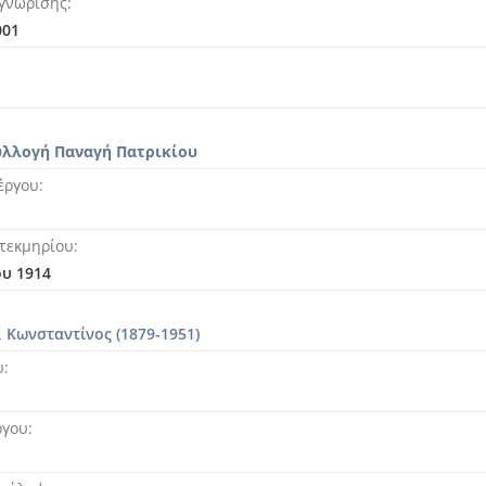
γνώρισης
001
υλλογή Παναγή Πατρικίου
έργου
τεκμηρίου
υ 1914
, Κωνσταντίνος (1879-1951)
υ
ργου