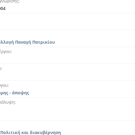
γνώρισης
004
υλλογή Παναγή Πατρικίου
έργου
υ
ργου
ώμης - άποψης
 κάλυψη
 Πολιτική και διακυβέρνηση