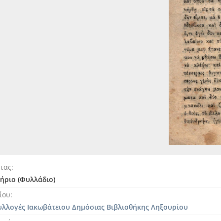
ητας
ήριο (Φυλλάδιο)
ίου
υλλογές Ιακωβάτειου Δημόσιας Βιβλιοθήκης Ληξουρίου