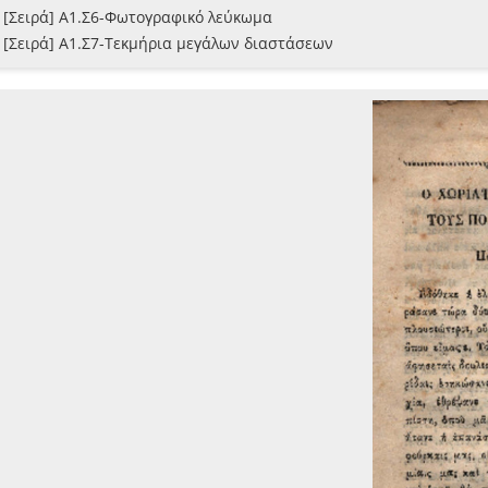
[Σειρά] Α1.Σ6-Φωτογραφικό λεύκωμα
[Σειρά] Α1.Σ7-Τεκμήρια μεγάλων διαστάσεων