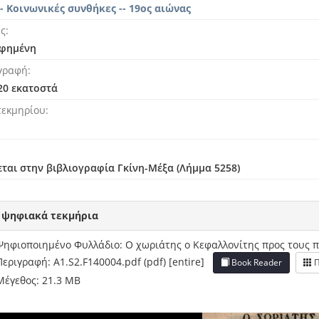
- Κοινωνικές συνθήκες -- 19ος αιώνας
ής
φημένη
γραφή
 20 εκατοστά
τεκμηρίου
ται στην βιβλιογραφία Γκίνη-Μέξα (Λήμμα 5258)
 ψηφιακά τεκμήρια
Ψηφιοποιημένο Φυλλάδιο: Ο χωριάτης ο Κεφαλλονίτης προς τους π
Περιγραφή: A1.S2.F140004.pdf (pdf) [entire]
Book Reader
Π
Μέγεθος: 21.3 MB