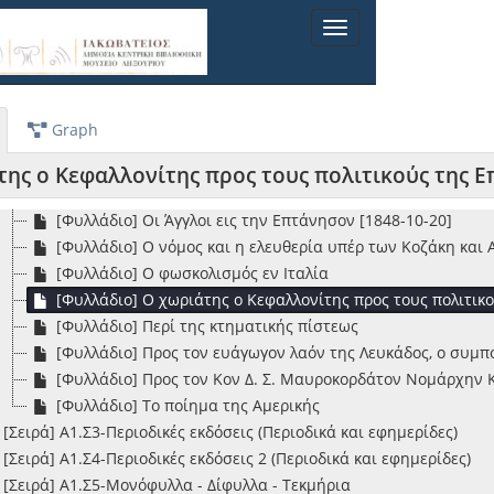
[Φυλλάδιο] Η απλή γλώσσα
Toggle
[Φυλλάδιο] Η Ένωσις της Επτανήσου μετά του Βασιλείου 
navigation
[Φυλλάδιο] Ιόνιος Εταιρεία προς προαγωγήν των Επιστημώ
[Φυλλάδιο] Και έτερον πολύτιμον έγγραφον
[Φυλλάδιο] Κριτική διατριβή περί Οσσιανού [1869-03-07]
Graph
[Φυλλάδιο] Λαέ ιδέ, φως εθνικόν, φως αληθείας, φως ελευθε
[Φυλλάδιο] Νύξεις επί του διέποντος τα της εξωτερικής π
της ο Κεφαλλονίτης προς τους πολιτικούς της 
[Φυλλάδιο] Ο Γεωργανταράς: ποίημα
[Φυλλάδιο] Οι Άγγλοι εις την Επτάνησον [1848-10-20]
[Φυλλάδιο] Ο νόμος και η ελευθερία υπέρ των Κοζάκη και
[Φυλλάδιο] Ο φωσκολισμός εν Ιταλία
[Φυλλάδιο] Ο χωριάτης ο Κεφαλλονίτης προς τους πολιτικ
[Φυλλάδιο] Περί της κτηματικής πίστεως
[Φυλλάδιο] Προς τον ευάγωγον λαόν της Λευκάδος, ο συμπ
[Φυλλάδιο] Προς τον Κον Δ. Σ. Μαυροκορδάτον Νομάρχην Κ
[Φυλλάδιο] Το ποίημα της Αμερικής
[Σειρά] Α1.Σ3-Περιοδικές εκδόσεις (Περιοδικά και εφημερίδες)
[Σειρά] Α1.Σ4-Περιοδικές εκδόσεις 2 (Περιοδικά και εφημερίδες)
[Σειρά] Α1.Σ5-Μονόφυλλα - Δίφυλλα - Τεκμήρια