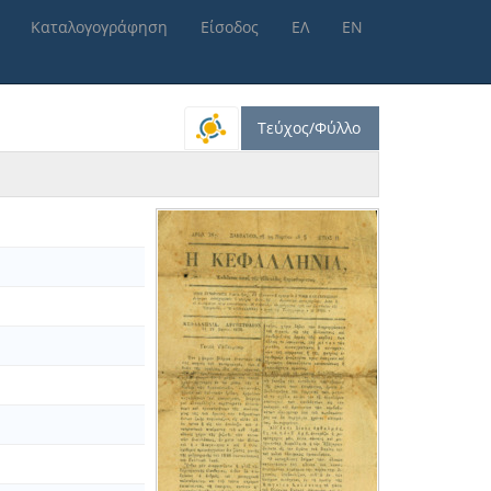
Καταλογογράφηση
Είσοδος
ΕΛ
ΕΝ
Τεύχος/Φύλλο