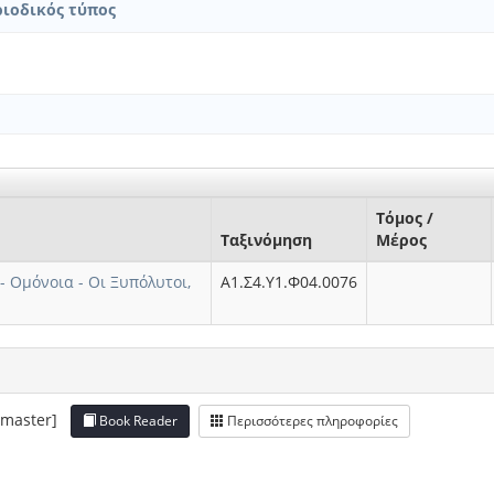
ριοδικός τύπος
Τόμος /
Ταξινόμηση
Μέρος
- Ομόνοια - Οι Ξυπόλυτοι,
Α1.Σ4.Υ1.Φ04.0076
 [master]
Book Reader
Περισσότερες πληροφορίες