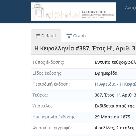
Παράκαμψη
Αναζ
προς
το
κυρίως
περιεχόμενο
Default
Graph
Η Κεφαλληνία #387, Έτος Η', Αριθ. 
Τύπος έκδοσης
Έντυπο τεύχος/φύ
Είδος έκδοσης
Εφημερίδα
Περιοδική έκδοση
Η Αφειδία - Η Κεφα
Τεύχος
387, Έτος Η', Αριθ.
Υπότιτλος
Εκδίδεται άπαξ τη
Ημερομηνία έκδοσης
29 Μαρτίου 1875
Φυσική περιγραφή
4 σελίδες, 2 στήλες