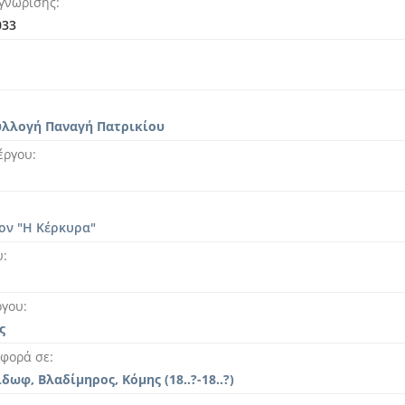
γνώρισης
033
υλλογή Παναγή Πατρικίου
έργου
ον "H Κέρκυρα"
υ
ργου
ς
αφορά σε
ωφ, Βλαδίμηρος, Κόμης (18..?-18..?)