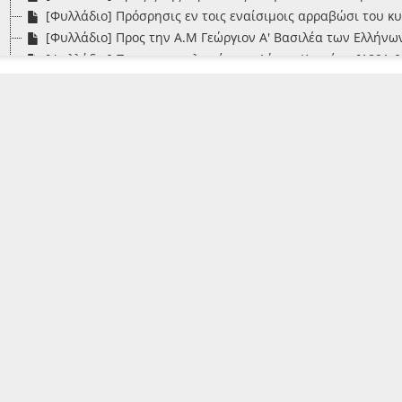
[Φυλλάδιο] Πρόσρησις εν τοις εναίσιμοις αρραβώσι του κυ
[Φυλλάδιο] Προς την Α.Μ Γεώργιον Α' Βασιλέα των Ελλήνων
[Φυλλάδιο] Προς τους εκλογείς του Δήμου Κρανίων [1891-0
[Φυλλάδιο] Προς τους ενορίτας του ναού της Μητροπόλεως
[Φυλλάδιο] Σενιο...πουφφικός ύμνος με υπογραφή "η Αγου
[Φυλλάδιο] Σετ ουν μπον κανόν!!!!! Γράμμα από Ζάκυνθο ει
[Φυλλάδιο] Σούπερ-Μάρκετ, Καφέ - Ουζερί "Φουμής" [1986
[Φυλλάδιο] Συνταγή. Διά την κατασκευήν γιαχνίου ποιητι
[Φυλλάδιο] Τηλεγράφημα, Αθήναι 10 Ιουνίου 1897, ώρα 12 μ
[Φυλλάδιο] Τηλεγράφημα, Αθήναι 10 Μαρτίου, ώρα 12 μ., " 
[Φυλλάδιο] Τηλεγράφημα, Αθήναι 11 Απριλίου, ώρα 10 π.μ.,
[Φυλλάδιο] Τηλεγράφημα, Αθήναι 8 Απριλίου, ώρα 10 π.μ., 
[Φυλλάδιο] Τηλεγράφημα αριθμός 20 της τρίτης τριμηνίας 
[Φυλλάδιο] Το πρώτο ψυχοσάββατο : ωδή
[Φυλλάδιο] Τριάντα μία σέρνει ο μήνας [1880-03-21]
[Φυλλάδιο] Τω χιλίαρχω κύριω κύριω Κ. Ναπιέρ κτλ. κτλ. κτ
[Φυλλάδιο] Υπόμνημα περί του ιδιοκτήτου του Ναού Αγίο
[Φυλλάδιο] Φιλαρμονική Εταιρία Λευκάδος [1895-02-11]