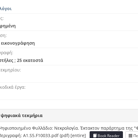
λόγοι
ής
φημένη
ηση
ι εικονογράφηση
γραφή
 στήλες ; 25 εκατοστά
τεκμηρίου
ιοδικά έργα
 ψηφιακά τεκμήρια
Ψηφιοποιημένο Φυλλάδιο: Νεκρολογία. Έκτακτον παράρτημα της "
Περιγραφή: A1.S5.F10033.pdf (pdf) [entire]
Book Reader
Πε