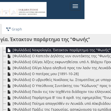
[Φυλλάδιο] Λόγος εκφωνηθείς εν τω Μητροπολιτικώ Ναώ τ
Toggle
[Φυλλάδιο] Λόγος εκφωνηθείς υπό του κυρίου Γ. Θεοτόκη,
navigation
[Φυλλάδιο] Λόγος επικήδειος εκφωνηθείς εις τον αποβιώ
[Φυλλάδιο] Λόγος επιτάφιος εις τον σεβασμιώτατον Αρχι
[Φυλλάδιο] Λόγος επιτάφιος εκφωνηθείς επί του νεκρού τ
Graph
[Φυλλάδιο] Μία αναγκαία απάντησις [1880-03-20]
[Φυλλάδιο] Μνημόσυνον Α', "Δανάη μου!" με υπογραφή "ο
γία. Έκτακτον παράρτημα της "Φωνής"
[Φυλλάδιο] Μνημόσυνον Ιωάννης Α. Σκιαδόπουλος
[Φυλλάδιο] Νεκρολογία. Έκτακτον παράρτημα της "Φωνής"
[Φυλλάδιο] Ο Καπιτάν Δηλότης νυν συντάκτης της "Φωνής"
[Φυλλάδιο] Ολίγαι λέξεις εκφωνηθείσαι υπό Λ. Βλάχου Πρ
[Φυλλάδιο] Ολίγα λόγια αληθινά προς τον λαόν της Λευκάδ
[Φυλλάδιο] Ο πατέρας μου [1891-10-28]
[Φυλλάδιο] Ο υβρισθείς Νικόλαος Ιω. Σταματέλος με υπογρ
[Φυλλάδιο] Ο Υπεύθυνος Συντάκτης του "Κώδωνος" προς 
[Φυλλάδιο] Παιάν εις τον τεχθέντα διάδοχον του ελληνικο
[Φυλλάδιο] Παράρτημα Β' του 8 αριθ. της εφημερίδος "Ένω
[Φυλλάδιο] Ποίημα απαγγελθέν εν Λευκάδι υπό Αλκιβιάδο
[Φυλλάδιο] Πράξις της Γερουσίας, ασηκώνουσα τα εμπόδια