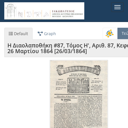
Παράκαμψη
Toggl
προς
navig
το
κυρίως
περιεχόμενο
Τε
Default
Graph
Η Διαολαποθήκη #87, Τόμος Η', Αριθ. 87, Κεφ
26 Μαρτίου 1864 [26/03/1864]