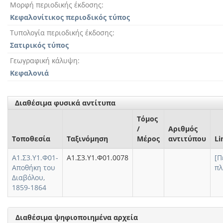
Μορφή περιοδικής έκδοσης
Κεφαλονίτικος περιοδικός τύπος
Τυπολογία περιοδικής έκδοσης
Σατιρικός τύπος
Γεωγραφική κάλυψη
Κεφαλονιά
Διαθέσιμα φυσικά αντίτυπα
Τόμος
/
Αριθμός
Τοποθεσία
Ταξινόμηση
Μέρος
αντιτύπου
Li
Α1.Σ3.Υ1.Φ01-
Α1.Σ3.Υ1.Φ01.0078
[Π
Αποθήκη του
πλ
Διαβόλου,
1859-1864
Διαθέσιμα ψηφιοποιημένα αρχεία