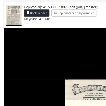
Περιγραφή: A1.S3.Y1.F10078.pdf (pdf) [master]
Book Reader
Περισσότερες πληροφορίες
Μέγεθος: 4.1 MB