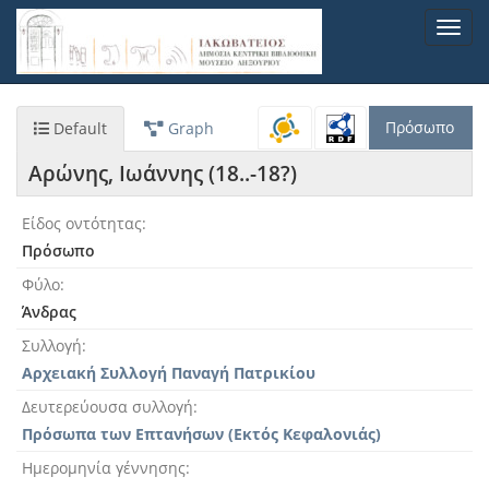
Παράκαμψη
Toggl
προς
navig
το
κυρίως
περιεχόμενο
Πρόσωπο
Default
Graph
Αρώνης, Ιωάννης (18..-18?)
Είδος οντότητας
Πρόσωπο
Φύλο
Άνδρας
Συλλογή
Αρχειακή Συλλογή Παναγή Πατρικίου
Δευτερεύουσα συλλογή
Πρόσωπα των Επτανήσων (Εκτός Κεφαλονιάς)
Ημερομηνία γέννησης