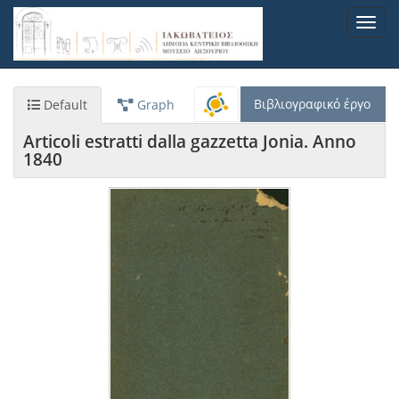
Παράκαμψη
Toggl
προς
navig
το
κυρίως
περιεχόμενο
Βιβλιογραφικό έργο
Default
Graph
Articoli estratti dalla gazzetta Jonia. Anno
1840