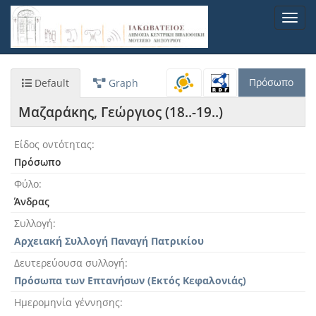
Παράκαμψη
Toggl
προς
navig
το
κυρίως
περιεχόμενο
Πρόσωπο
Default
Graph
Μαζαράκης, Γεώργιος (18..-19..)
Είδος οντότητας
Πρόσωπο
Φύλο
Άνδρας
Συλλογή
Αρχειακή Συλλογή Παναγή Πατρικίου
Δευτερεύουσα συλλογή
Πρόσωπα των Επτανήσων (Εκτός Κεφαλονιάς)
Ημερομηνία γέννησης