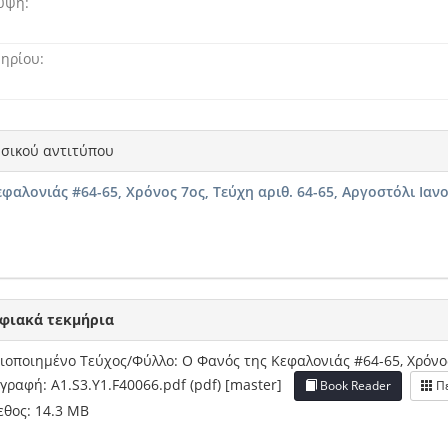
λυψη
μηρίου
σικού αντιτύπου
φαλονιάς #64-65, Χρόνος 7ος, Τεύχη αριθ. 64-65, Αργοστόλι Ιαν
φιακά τεκμήρια
οποιημένο Τεύχος/Φύλλο: Ο Φανός της Κεφαλονιάς #64-65, Χρόνος 
γραφή: A1.S3.Y1.F40066.pdf (pdf) [master]
Book Reader
Πε
θος: 14.3 MB