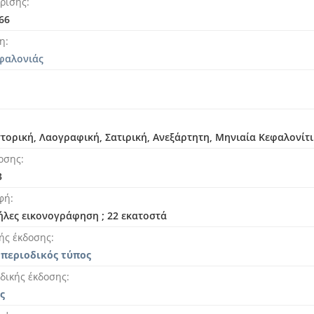
ρισης
66
ση
φαλονιάς
Ιστορική, Λαογραφική, Σατιρική, Ανεξάρτητη, Μηνιαία Κεφαλονί
οσης
3
φή
τήλες εικονογράφηση ; 22 εκατοστά
ής έκδοσης
 περιοδικός τύπος
δικής έκδοσης
ς