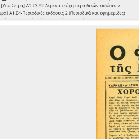
[Υπο-Σειρά] Α1.Σ3.Υ2-Δεμένα τεύχη περιοδικών εκδόσεων
ιρά] Α1.Σ4-Περιοδικές εκδόσεις 2 (Περιοδικά και εφημερίδες)
ειρά] Α1.Σ5-Μονόφυλλα - Δίφυλλα - Τεκμήρια
ειρά] Α1.Σ6-Φωτογραφικό λεύκωμα
ειρά] Α1.Σ7-Τεκμήρια μεγάλων διαστάσεων