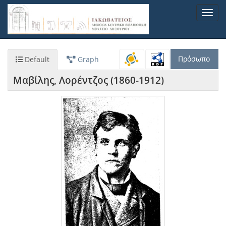
Παράκαμψη
Toggl
προς
navig
το
κυρίως
περιεχόμενο
Πρόσωπο
Default
Graph
Μαβίλης, Λορέντζος (1860-1912)