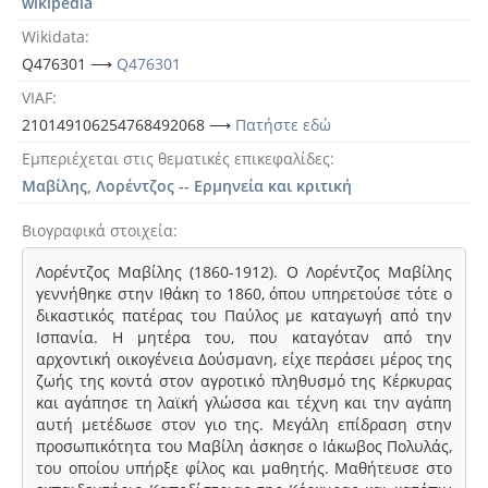
wikipedia
Wikidata
Q476301 ⟶
Q476301
VIAF
210149106254768492068 ⟶
Πατήστε εδώ
Εμπεριέχεται στις θεματικές επικεφαλίδες
Μαβίλης, Λορέντζος -- Ερμηνεία και κριτική
Βιογραφικά στοιχεία
Λορέντζος Μαβίλης (1860-1912). Ο Λορέντζος Μαβίλης
γεννήθηκε στην Ιθάκη το 1860, όπου υπηρετούσε τότε ο
δικαστικός πατέρας του Παύλος με καταγωγή από την
Ισπανία. Η μητέρα του, που καταγόταν από την
αρχοντική οικογένεια Δούσμανη, είχε περάσει μέρος της
ζωής της κοντά στον αγροτικό πληθυσμό της Κέρκυρας
και αγάπησε τη λαϊκή γλώσσα και τέχνη και την αγάπη
αυτή μετέδωσε στον γιο της. Μεγάλη επίδραση στην
προσωπικότητα του Μαβίλη άσκησε ο Ιάκωβος Πολυλάς,
του οποίου υπήρξε φίλος και μαθητής. Μαθήτευσε στο