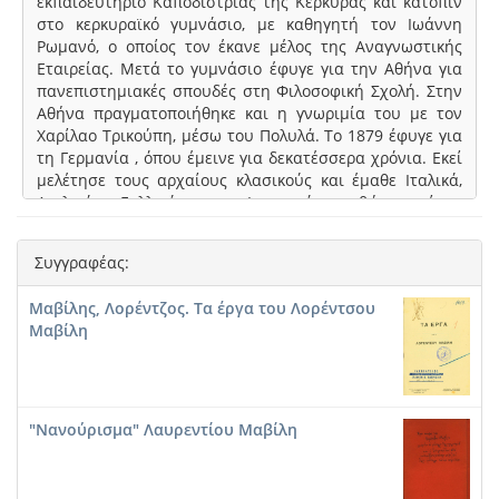
εκπαιδευτήριο Καποδίστριας της Κέρκυρας και κατόπιν
στο κερκυραϊκό γυμνάσιο, με καθηγητή τον Ιωάννη
Ρωμανό, ο οποίος τον έκανε μέλος της Αναγνωστικής
Εταιρείας. Μετά το γυμνάσιο έφυγε για την Αθήνα για
πανεπιστημιακές σπουδές στη Φιλοσοφική Σχολή. Στην
Αθήνα πραγματοποιήθηκε και η γνωριμία του με τον
Χαρίλαο Τρικούπη, μέσω του Πολυλά. Το 1879 έφυγε για
τη Γερμανία , όπου έμεινε για δεκατέσσερα χρόνια. Εκεί
μελέτησε τους αρχαίους κλασικούς και έμαθε Ιταλικά,
Αγγλικά, Γαλλικά και Ισπανικά, καθώς επίσης
Σανσκριτικά. Στη Γερμανία ο Μαβίλης ολοκλήρωσε τις
σπουδές του και το 1890 πήρε το διδακτορικό του
Συγγραφέας:
δίπλωμα από το πανεπιστήμιο του Erlangen. Το 1893
επέστρεψε στην Κέρκυρα όπου εντάχτηκε στην
Μαβίλης, Λορέντζος. Τα έργα του Λορέντσου
Κερκυραϊκή Σχολή, συνδέθηκε δε ιδιαιτέρως με τον Κων/
Μαβίλη
νο Θεοτόκη. Κατόπιν στρατεύτηκε και το 1896 έγινε
μέλος της Εθνικής Εταιρείας . Το 1897 έφυγε για την
Κρήτη προς ενίσχυση του εκεί επαναστατικού
κινήματος και κατέληξε στην Ήπειρο επικεφαλής
σώματος ανταρτών. Στις εκλογές του 1910 απέκτησε
"Νανούρισμα" Λαυρεντίου Μαβίλη
βουλευτικό αξίωμα με το κόμμα των Φιλελευθέρων και
από αυτή τη θέση αγωνίστηκε για την καθιέρωση της
δημοτικής γλώσσας. Σημειώνεται επίσης ο ερωτικός