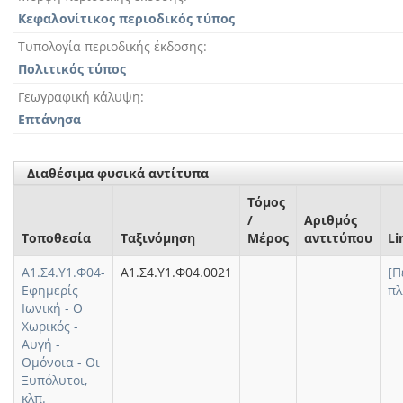
Κεφαλονίτικος περιοδικός τύπος
Τυπολογία περιοδικής έκδοσης
Πολιτικός τύπος
Γεωγραφική κάλυψη
Επτάνησα
Διαθέσιμα φυσικά αντίτυπα
Τόμος
/
Αριθμός
Τοποθεσία
Ταξινόμηση
Μέρος
αντιτύπου
Li
Α1.Σ4.Υ1.Φ04-
Α1.Σ4.Υ1.Φ04.0021
[Π
Εφημερίς
πλ
Ιωνική - Ο
Χωρικός -
Αυγή -
Ομόνοια - Οι
Ξυπόλυτοι,
κλπ.