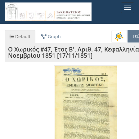
Παράκαμψη
Toggl
προς
navig
το
κυρίως
περιεχόμενο
Τε
Default
Graph
Ο Χωρικός #47, Έτος Β', Αριθ. 47, Κεφαλληνία
Νοεμβρίου 1851 [17/11/1851]