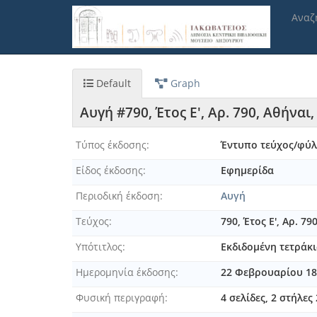
Παράκαμψη
Αναζ
προς
το
κυρίως
περιεχόμενο
Default
Graph
Αυγή #790, Έτος Ε', Αρ. 790, Αθήναι
Τύπος έκδοσης
Έντυπο τεύχος/φύ
Είδος έκδοσης
Εφημερίδα
Περιοδική έκδοση
Αυγή
Τεύχος
790, Έτος Ε', Αρ. 7
Υπότιτλος
Εκδιδομένη τετράκι
Ημερομηνία έκδοσης
22 Φεβρουαρίου 18
Φυσική περιγραφή
4 σελίδες, 2 στήλες