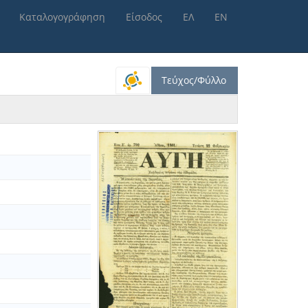
Καταλογογράφηση
Είσοδος
ΕΛ
ΕΝ
Τεύχος/Φύλλο