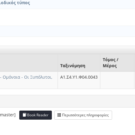
ιοδικός τύπος
Τόμος /
Ταξινόμηση
Μέρος
- Ομόνοια - Οι Ξυπόλυτοι,
Α1.Σ4.Υ1.Φ04.0043
 [master]
Book Reader
Περισσότερες πληροφορίες