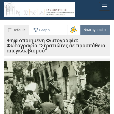
Παράκαμψη
Toggl
προς
navig
το
κυρίως
περιεχόμενο
Φωτογραφία
Default
Graph
Ψηφιοποιημένη Φωτογραφία:
Φωτογραφία "Στρατιώτες σε προσπάθεια
απεγκλωβισμού"