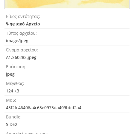
Είδος οντότητας
Ψηφιακό Αρχείο
Τύπος αρχείου
image/jpeg
Όνομα αρχείου
A1.S60282.jpeg
Επέκταση
jpeg
Μέγεθος
124 kB
Md5
45f2fc46406a4c65e0975da409bbd2a4
Bundle
SIDE2
Αποτελεί αρχείο του