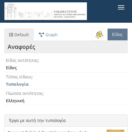
Παράκαμψη
Toggl
προς
navig
το
κυρίως
περιεχόμενο
Είδος
Default
Graph
Αναφορές
Είδος οντότητας
Είδος
Τύπος είδους
Τυπολογία
Γλώσσα οντότητας
Ελληνική
Έργα με αυτή την τυπολογία