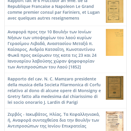
Rapport fait le 6 Fructidor an 9me. de la
Republique Francaise a Napoleon Le Grand
comme premier consul par Fariniers, et Lugan
avec quelques autres reseignemens
Αναφορά προς την 10 Βουλήν των Ιονίων
Νήσων των υποψηφίων του λαού κυρίων
Γερασίμου Λιβαδά, Αναστασίου Μεταξά π.
Καίσαρος, Ανδρέα Κατσαΐτη, Κωνσταντίνου
Φωκά προς ακύρωσιν της κατα τις 23 και 24
Ιανουαρίου λαβούσης χώραν ψηφοφορίαν
των Αντιπροσώπων του Λαού [1852]
Rapporto del cav. N. C. Mamzaro presidente
della musica della Societa Filarmonica di Corfu
relativo al dono di alcune opere di Monsigny e
Gretry fatto alla medesima dal chiarissimo di
lei socio onorario J. Lardin di Parigi
Ζερβός - Ιακωβάτος, Ηλίας. Τα Κεφαλληνιακά,
ή, Αναφορά συνταχθείσα δια την Βουλήν των
Αντιπροσώπων της Ιονίου Επικρατείας