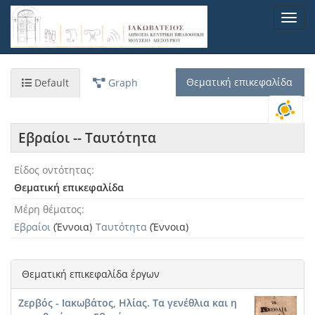
Παράκαμψη
Toggl
προς
navig
το
κυρίως
περιεχόμενο
Θεματική επικεφαλίδα
Default
Graph
Εβραίοι -- Ταυτότητα
Είδος οντότητας
Θεματική επικεφαλίδα
Μέρη θέματος
Εβραίοι
(Έννοια)
Ταυτότητα
(Έννοια)
Θεματική επικεφαλίδα έργων
Ζερβός - Ιακωβάτος, Ηλίας. Τα γενέθλια και η