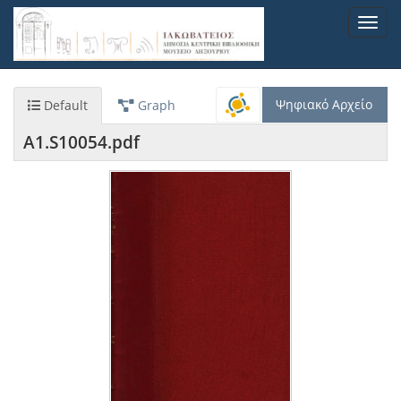
Παράκαμψη
Toggl
προς
navig
το
κυρίως
περιεχόμενο
Ψηφιακό Αρχείο
Default
Graph
A1.S10054.pdf