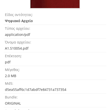
Είδος οντότητας
Ψηφιακό Αρχείο
Τύπος αρχείου
application/pdf
Όνομα αρχείου
A1.S10054.pdf
Επέκταση
pdf
Μέγεθος
2.0 MB
Md5
d5ea55aff6c1d7abdf7e84731a737354
Bundle
ORIGINAL