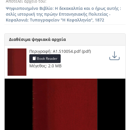
Αποτελεί αρχείο του
Ψηφιοποιημένο Βιβλίο: Η δεκακαλπία και ο ήρως αυτής :
σελίς ιστορική της πρώην Επτανησιακής Πολιτείας -
Κεφαλονιά: Τυπογραφείον "Η Κεφαλληνία", 1872
Διαθέσιμα ψηφιακά αρχεία
Περιγραφή: A1.S10054.pdf (pdf)
Book Reader
Μέγεθος: 2.0 MB