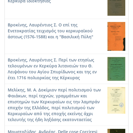
Κερκύρα ιδιοκτησίας
Βροκίνης, Λαυρέντιος Σ. Ο επί της
Ενετοκρατίας τειχισμός του κερκυραϊκού
άστεως (1576-1588) και η "Βασιλική Πύλη"
Βροκίνης, Λαυρέντιος Σ. Περί των ετησίως
τελουμένων εν Κερκύρα λιτανειών του Θ.
Λειψάνου του Αγίου Σπυρίδωνος και της εν
έτει 1716 πολιορκίας της Κέρκυρας
Μελίκης, Μ. Α. Δοκίμιον περί πολιτισμού των
Φαιάκων, περί τεχνών, γραμμάτων και
επιστημών των Κερκυραίων εις την λαμπράν
εποχήν της Ελλάδος, περί πολιτισμού των
Κερκυραίων από της εποχής εκείνης άχρι
τελευτής της ήδη ληξάσης εκατονταετίας
Μουστοξύδης, Ανδρέας. Delle cose Corciresi