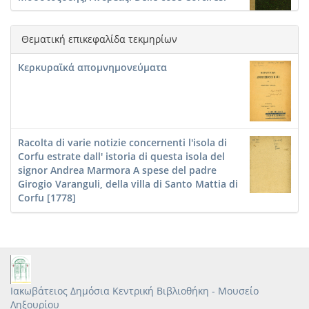
Θεματική επικεφαλίδα τεκμηρίων
Αλβάνας, Φρειδερίκος. Κερκυραϊκά
Κερκυραϊκά απομνημονεύματα
απομνημονεύματα
Racolta di varie notizie concernenti l'isola di
Corfu estrate dall' istoria di questa isola del
signor Andrea Marmora A spese del padre
Girogio Varanguli, della villa di Santo Mattia di
Corfu [1778]
Ιακωβάτειος Δημόσια Κεντρική Βιβλιοθήκη - Μουσείο
Ληξουρίου