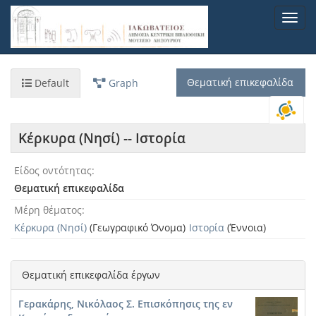
Παράκαμψη
Toggl
προς
navig
το
κυρίως
περιεχόμενο
Θεματική επικεφαλίδα
Default
Graph
Κέρκυρα (Νησί) -- Ιστορία
Είδος οντότητας
Θεματική επικεφαλίδα
Μέρη θέματος
Κέρκυρα (Νησί)
(Γεωγραφικό Όνομα)
Ιστορία
(Έννοια)
Θεματική επικεφαλίδα έργων
Γερακάρης, Νικόλαος Σ. Επισκόπησις της εν