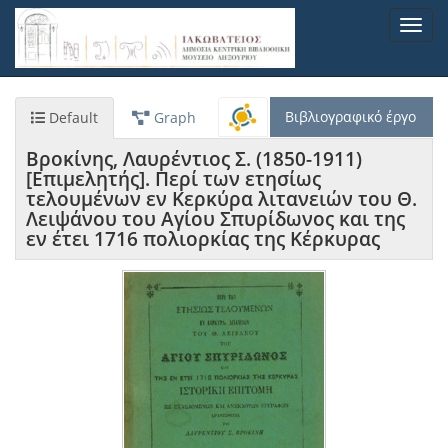
Παράκαμψη
Toggl
προς
navig
το
κυρίως
περιεχόμενο
Βιβλιογραφικό έργο
Default
Graph
Βροκίνης, Λαυρέντιος Σ. (1850-1911)
[Επιμελητής]. Περί των ετησίως
τελουμένων εν Κερκύρα λιτανειών του Θ.
Λειψάνου του Αγίου Σπυρίδωνος και της
εν έτει 1716 πολιορκίας της Κέρκυρας