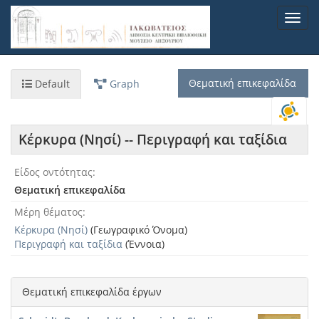
Παράκαμψη
Toggl
προς
navig
το
κυρίως
περιεχόμενο
Θεματική επικεφαλίδα
Default
Graph
Κέρκυρα (Νησί) -- Περιγραφή και ταξίδια
Είδος οντότητας
Θεματική επικεφαλίδα
Μέρη θέματος
Κέρκυρα (Νησί)
(Γεωγραφικό Όνομα)
Περιγραφή και ταξίδια
(Έννοια)
Θεματική επικεφαλίδα έργων