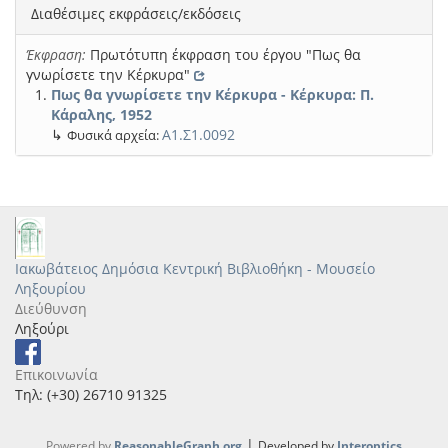
Διαθέσιμες εκφράσεις/εκδόσεις
Έκφραση:
Πρωτότυπη έκφραση του έργου "Πως θα
γνωρίσετε την Κέρκυρα"
Πως θα γνωρίσετε την Κέρκυρα - Κέρκυρα: Π.
Κάραλης, 1952
↳
Α1.Σ1.0092
Φυσικά αρχεία:
Ιακωβάτειος Δημόσια Κεντρική Βιβλιοθήκη - Μουσείο
Ληξουρίου
Διεύθυνση
Ληξούρι
Επικοινωνία
Τηλ: (+30) 26710 91325
|
Powered by
ReasonableGraph.org
Developed by
Interoptics