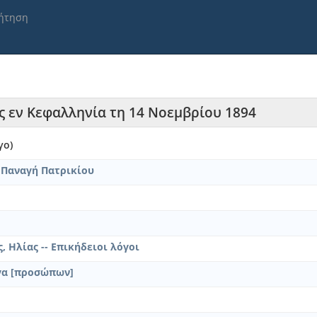
ήτηση
ς εν Κεφαλληνία τη 14 Νοεμβρίου 1894
γο)
 Παναγή Πατρικίου
, Ηλίας -- Επικήδειοι λόγοι
γα [προσώπων]