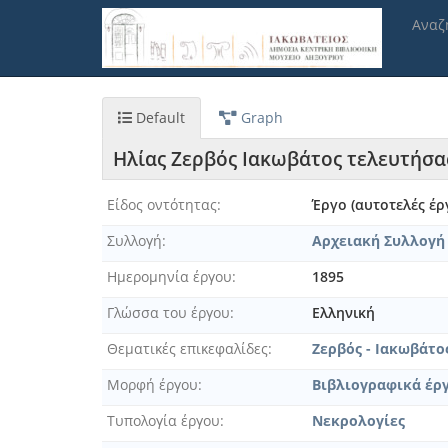
Παράκαμψη
Αναζ
προς
το
κυρίως
περιεχόμενο
Default
Graph
Ηλίας Ζερβός Ιακωβάτος τελευτήσα
Είδος οντότητας
Έργο (αυτοτελές έρ
Συλλογή
Αρχειακή Συλλογή
Ημερομηνία έργου
1895
Γλώσσα του έργου
Ελληνική
Θεματικές επικεφαλίδες
Ζερβός - Ιακωβάτος
Μορφή έργου
Βιβλιογραφικά έρ
Τυπολογία έργου
Νεκρολογίες