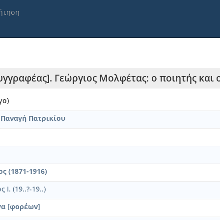
ήτηση
 [Συγγραφέας]. Γεώργιος Μολφέτας: ο ποιητής και
γο)
 Παναγή Πατρικίου
ς (1871-1916)
Ι. (19..?-19..)
γα [φορέων]