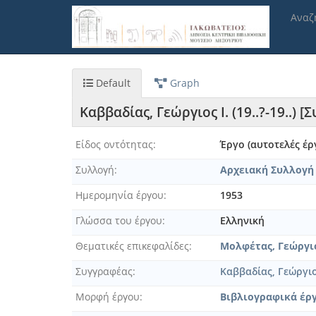
Παράκαμψη
Αναζ
προς
το
κυρίως
περιεχόμενο
Default
Graph
Καββαδίας, Γεώργιος Ι. (19..?-19..)
Είδος οντότητας
Έργο (αυτοτελές έρ
Συλλογή
Αρχειακή Συλλογή
Ημερομηνία έργου
1953
Γλώσσα του έργου
Ελληνική
Θεματικές επικεφαλίδες
Μολφέτας, Γεώργιο
Συγγραφέας
Καββαδίας, Γεώργιος 
Μορφή έργου
Βιβλιογραφικά έρ