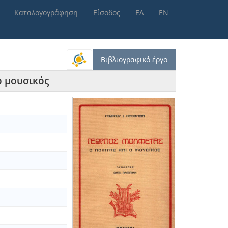
Καταλογογράφηση
Είσοδος
ΕΛ
ΕΝ
Βιβλιογραφικό έργο
 ο μουσικός