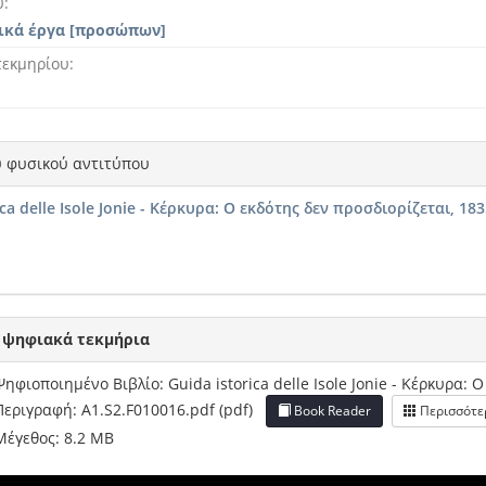
υ
ικά έργα [προσώπων]
τεκμηρίου
υ φυσικού αντιτύπου
ica delle Isole Jonie - Κέρκυρα: Ο εκδότης δεν προσδιορίζεται, 18
 ψηφιακά τεκμήρια
Ψηφιοποιημένο Βιβλίο: Guida istorica delle Isole Jonie - Κέρκυρα: Ο
Περιγραφή: A1.S2.F010016.pdf (pdf)
Book Reader
Περισσότε
Μέγεθος: 8.2 MB