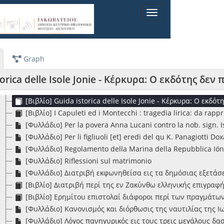
Toggle
navigation
ρχείο] Α1-Συλλογή Π. Πατρικίου
[Σειρά] Α1.Σ1-Βιβλία
[Σειρά] Α1.Σ2-Φυλλάδια
Graph
[Φάκελος] Α1.Σ2.Φ01-Φυλλάδια ετών 1710-1838 [1710-1838]
[Βιβλίο] Atti emanati dal quinto parlamento degli Stati U
orica delle Isole Jonie - Κέρκυρα: Ο εκδότης δεν 
[Βιβλίο] Dissertazioni intorno alla giurisprudenza crim
[Βιβλίο] Guida istorica delle Isole Jonie - Κέρκυρα: Ο εκδότ
[Βιβλίο] I Capuleti ed i Montecchi : tragedia lirica: da ra
[Φυλλάδιο] Per la povera Anna Lucani contro la nob. sign.
[Φυλλάδιο] Per li figliuoli [et] eredi del qu K. Panagiotti D
[Φυλλάδιο] Regolamento della Marina della Repubblica Iónica:
[Φυλλάδιο] Riflessioni sul matrimonio
[Φυλλάδιο] Διατριβή εκφωνηθείσα εις τα δημόσιας εξετάσ
[Βιβλίο] Διατριβή περί της εν Ζακύνθω ελληνικής επιγραφή
[Βιβλίο] Ερημίτου επιστολαί διάφοροι περί των πραγμάτων
[Φυλλάδιο] Κανονισμός και διόρθωσις της ναυτιλίας της 
[Φυλλάδιο] Λόγος πανηγυρικός εις τους τρεις μεγάλους δα