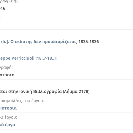
γνώρισης
016
ς
rfu]
:
Ο εκδότης δεν προσδιορίζεται
, 1835-1836
eppe Perricciuoli (18..?-18..?)
γραφή
κατοστά
ται στην Ιονική Βιβλιογραφία (Λήμμα 2178)
ικεφαλίδες του έργου
 Ιστορία
ου έργου
κά έργα