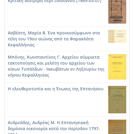
Κριτική διατριβή περί Οσσιανού [1869-03-07]
Ασβέστη, Μαρία Β. Ένα προικοσύμφωνο στα
τέλη του 19ου αιώνας από τα Φαρακλάτα
Κεφαλλήνιας
Μπόνης, Κωνσταντίνος Γ. Αρχείου σύμμικτα:
τακτοποίησις και μελέτη του αρχείου των
οίκων Τυπάλδων - Ιακωβάτων εν Ληξουρίω της
νήσου Κεφαλληνίας
Η ελευθεροτυπία και η Ένωσις της Επτανήσου
Ανδρεάδης, Ανδρέας Μ. Η Επτανησιακή
δημόσια οικονομία κατά την περίοδον 1797-