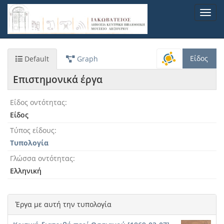
Παράκαμψη
Toggl
προς
navig
το
κυρίως
περιεχόμενο
Είδος
Default
Graph
Επιστημονικά έργα
Είδος οντότητας
Είδος
Τύπος είδους
Τυπολογία
Γλώσσα οντότητας
Ελληνική
Έργα με αυτή την τυπολογία