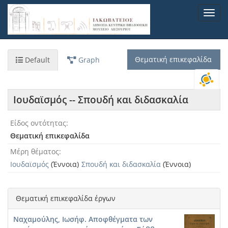
Παράκαμψη
Toggl
προς
navig
το
κυρίως
περιεχόμενο
Θεματική επικεφαλίδα
Default
Graph
Ιουδαϊσμός -- Σπουδή και διδασκαλία
Είδος οντότητας
Θεματική επικεφαλίδα
Μέρη θέματος
Ιουδαϊσμός
(Έννοια)
Σπουδή και διδασκαλία
(Έννοια)
Θεματική επικεφαλίδα έργων
Ναχαμούλης, Ιωσήφ. Αποφθέγματα των