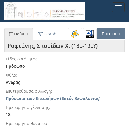
Παράκαμψη
Toggl
προς
navig
το
κυρίως
περιεχόμενο
Πρόσωπο
Default
Graph
Ραφτάνης, Σπυρίδων Χ. (18..-19..?)
Είδος οντότητας
Πρόσωπο
Φύλο
Άνδρας
Δευτερεύουσα συλλογή
Πρόσωπα των Επτανήσων (Εκτός Κεφαλονιάς)
Ημερομηνία γέννησης
18..
Ημερομηνία θανάτου