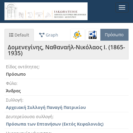
Παράκαμψη
Toggl
προς
navig
το
κυρίως
περιεχόμενο
Πρόσωπο
Default
Graph
Δομενεγίνης, Ναθαναήλ-Νικόλαος Ι. (1865-
1935)
Είδος οντότητας
Πρόσωπο
Φύλο
Άνδρας
Συλλογή
Αρχειακή Συλλογή Παναγή Πατρικίου
Δευτερεύουσα συλλογή
Πρόσωπα των Επτανήσων (Εκτός Κεφαλονιάς)