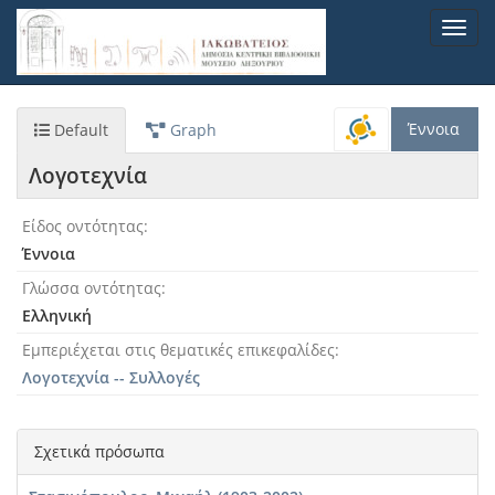
Παράκαμψη
Toggl
προς
navig
το
κυρίως
περιεχόμενο
Έννοια
Default
Graph
Λογοτεχνία
Είδος οντότητας
Έννοια
Γλώσσα οντότητας
Ελληνική
Εμπεριέχεται στις θεματικές επικεφαλίδες
Λογοτεχνία -- Συλλογές
Σχετικά πρόσωπα