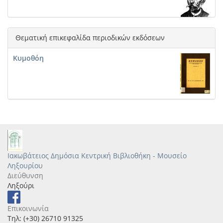
Θεματική επικεφαλίδα περιοδικών εκδόσεων
Ηλιακόπουλος, Διονύσιος (1855-1899)
Κυμοθόη
Tasso, Torquato (1544-1595)
Savini, Medoro (1835-1888)
Ιακωβάτειος Δημόσια Κεντρική Βιβλιοθήκη - Μουσείο
Ληξουρίου
Giacometti, Paolo (1816-1882)
Διεύθυνση
Ληξούρι
Zauli Sajani, Tommaso (1802-1872)
Επικοινωνία
Σούτσος, Αλέξανδρος (1803-1863)
Τηλ: (+30) 26710 91325