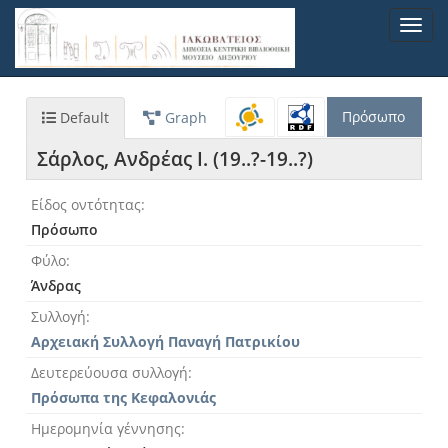
Παράκαμψη
Toggl
προς
navig
το
κυρίως
περιεχόμενο
Πρόσωπο
Default
Graph
Σάρλος, Ανδρέας Ι. (19..?-19..?)
Είδος οντότητας
Πρόσωπο
Φύλο
Άνδρας
Συλλογή
Αρχειακή Συλλογή Παναγή Πατρικίου
Δευτερεύουσα συλλογή
Πρόσωπα της Κεφαλονιάς
Ημερομηνία γέννησης