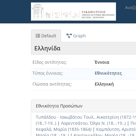
Παράκαμψη
Αναζ
προς
το
κυρίως
περιεχόμενο
Default
Graph
Ελληνίδα
Είδος οντότητας
Έννοια
Τύπος έννοιας
Εθνικότητες
Γλώσσα οντότητας
Ελληνική
Εθνικότητα Προσώπων
Τυπάλδου - Ιακωβάτου Τουλ., Αικατερίνη (1872-19
(18..?-19..)
|
Λορεντσάτου, Όλγα Ν. (18..-19..)
|
Πι
Κεφαλά, Μαρία (1835-1864)
|
Καμπόντση, Αριστέα 
Μαρία (18..-19..)
|
Κοντομιχάλου, Μαρία (18..-19..