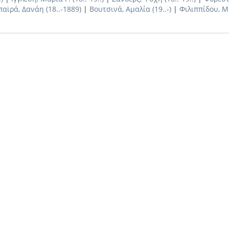
αϊρά, Δανάη (18..-1889)
|
Βουτσινά, Αμαλία (19..-)
|
Φιλιππίδου, Μα