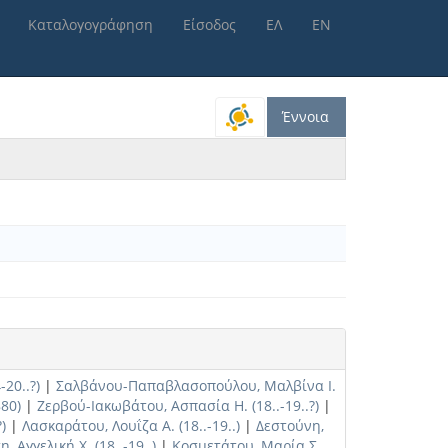
Καταλογογράφηση
Είσοδος
ΕΛ
ΕΝ
Έννοια
20..?)
|
Σαλβάνου-Παπαβλασοπούλου, Μαλβίνα Ι.
880)
|
Ζερβού-Ιακωβάτου, Ασπασία Η. (18..-19..?)
|
)
|
Λασκαράτου, Λουΐζα Α. (18..-19..)
|
Δεστούνη,
, Αγγελική Χ. (18..-19..)
|
Κοσμετάτου, Μαρία Σ.