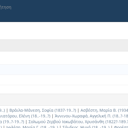
ήτηση
..)
|
Βράιλα-Μάνεση, Σοφία (1837-19..?)
|
Ασβέστη, Μαρία Β. (1934-
νιατόρου, Ελένη (18..-19..?)
|
Άννινου-Χωραφά, Αγγελική Π. (18..?-1
(19..?-19..?)
|
Σολωμού Ζερβού Ιακωβάτου, Χρυσάνθη (1822?-189.?
)
|
Ιγγλέση, Μαρία Γ. (18..-19..)
|
Σάνδερς, Ψυχή (18..-19..)
|
Φορέστη