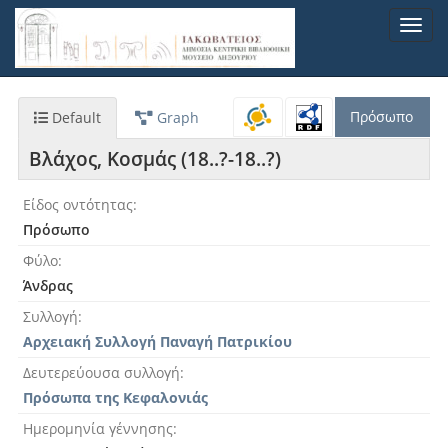
Παράκαμψη
Toggl
προς
navig
το
κυρίως
περιεχόμενο
Πρόσωπο
Default
Graph
Βλάχος, Κοσμάς (18..?-18..?)
Είδος οντότητας
Πρόσωπο
Φύλο
Άνδρας
Συλλογή
Αρχειακή Συλλογή Παναγή Πατρικίου
Δευτερεύουσα συλλογή
Πρόσωπα της Κεφαλονιάς
Ημερομηνία γέννησης