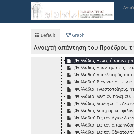
Παράκαμψη
[Φυλλάδιο] "Συμπολίται, προτα
Αναζ
προς
[Φυλλάδιο] "Τη 11η ισταμένου,
το
[Φυλλάδιο] Sonetto: alla desola
κυρίως
[Φυλλάδιο] Una lagrima alla c
περιεχόμενο
[Φυλλάδιο] Αγγελία, "Όταν οι 
Default
Graph
[Φυλλάδιο] Αγγελία. "Παροτρυ
[Φυλλάδιο] Αγγελία, "Φέρω πάλ
Ανοιχτή απάντηση του Προέδρου τη
[Φυλλάδιο] Ανακοίνωση, στις 
[Φυλλάδιο] Ανοιχτή απάντηση
[Φυλλάδιο] Απάντησις εις το 
[Φυλλάδιο] Αποκλεισμός και π
[Φυλλάδιο] Βιογραφίαι των ε
[Φυλλάδιο] Γνωστοποίησις, "Ν
[Φυλλάδιο] Δελτίον πολέμου. 
[Φυλλάδιο] Διάλογος Γ' : Λευ
[Φυλλάδιο] Δύο χωρικοί φιλον
[Φυλλάδιο] Εις τον Άγιον Δι
[Φυλλάδιο] Εις τον απαρηγόρ
[Φυλλάδιο] Εις τον θάνατον 