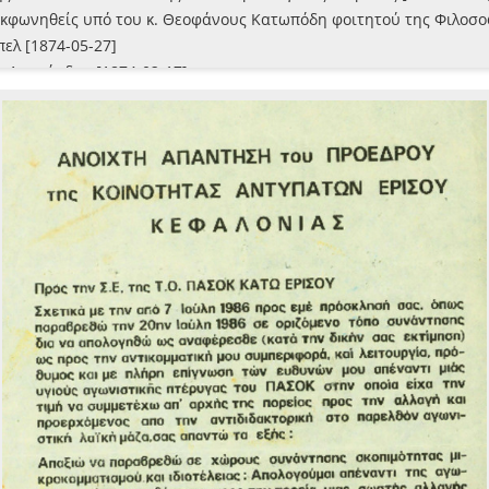
 εκφωνηθείς υπό του κ. Θεοφάνους Κατωπόδη φοιτητού της Φιλοσο
ελ [1874-05-27]
υ Λομπάρδου [1874-02-17]
 [1870]
των Ιονίων Νήσων, Απόφασις της Γερουσίας [1863-11-12]
 ο δεσπότης: συγχαριτήριον στιχούργημα [1883-07-12]
λομού απάντησις εις το εκ Ταϊγανίου πεμφθών τω "Εσπέρω" και εν
 ανακοίνωση του Οικονομικού Συσσίτιου Κεφαλληνίας [1911-05-11
 υπό του κυρίου Γ. Θεοτόκη, Υπουργού επί των Ναυτικών, ως αντ
 εν τω Μητροπολιτικώ Ναώ τη 21η Σεπτεμβρίου 1877 κατ' εντολή
 υπό του κυρίου Γ. Θεοτόκη, Υπουργού επί των Ναυτικών, ως αντ
 εκφωνηθείς εις τον αποβιώσαντα Σπυρίδωνα Βαλαωρίτη υπό Ευστ
εις τον σεβασμιώτατον Αρχιεπίσκοπον Κεφαλληνίας Γεράσιμον Δώρ
εκφωνηθείς επί του νεκρού του Σπυρίδωνος Βαλαωρίτη [1887-08-06
ντησις [1880-03-20]
Δανάη μου!" με υπογραφή "ο δυστυχής πατήρ σου Μύρων" [1889-1