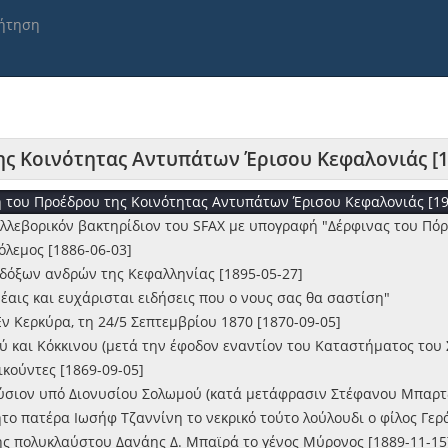
θείς παρά τινών φίλων μου ..." [1869-05-23]
ήτηση
 ώρα 6η μ.μ. ..." [1868-09-12]
ta e cara famiglia dell' estinto fanciullo Constantino Zannini
ara memoria dell' estinta giovinetta Giulia Scaramanga [1894-08-15
ληστάδες ληστεύουν χρήματα ..." [1868-10-12]
νόμενος υπό πολλών φίλων ..." [1873-05-01]
ιν αγγελίαν ..." [1869-09-08]
ς Κοινότητας Αντυπάτων Έρισου Κεφαλονιάς [1
1-8-86 γλεντάμε στο "Ηλιοβασίλεμα" [1986]
 του Προέδρου της Κοινότητας Αντυπάτων Έρισου Κεφαλονιάς [19
ελλεβορικόν βακτηρίδιον του SFAX με υπογραφή "Δέρφινας του Πό
όλεμος [1886-06-03]
νδόξων ανδρών της Κεφαλληνίας [1895-05-27]
έαις και ευχάρισται ειδήσεις που ο νους σας θα σαστίση"
Εν Κερκύρα, τη 24/5 Σεπτεμβρίου 1870 [1870-09-05]
κού και Κόκκινου (μετά την έφοδον εναντίον του Καταστήματος του
ικούντες [1869-09-05]
ονύσιον υπό Διονυσίου Σολωμού (κατά μετάφρασιν Στέφανου Μπαρτ
ητο πατέρα Ιωσήφ Τζαννίνη το νεκρικό τούτο λούλουδι ο φίλος Γε
της πολυκλαύστου Δανάης Δ. Μπαϊρά το γένος Μύρονος [1889-11-15