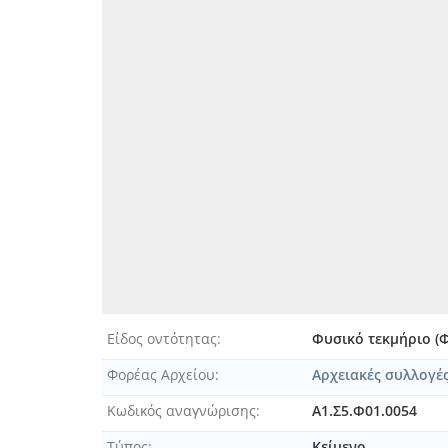
[Φυλλάδιο] Μνημόσυνον Ιωάν
[Φυλλάδιο] Νεκρολογία. Έκτα
[Φυλλάδιο] Ο Καπιτάν Δηλότη
[Φυλλάδιο] Ολίγαι λέξεις εκ
[Φυλλάδιο] Ολίγα λόγια αληθι
[Φυλλάδιο] Ο πατέρας μου [18
[Φυλλάδιο] Ο υβρισθείς Νικόλ
[Φυλλάδιο] Ο Υπεύθυνος Συν
[Φυλλάδιο] Παιάν εις τον τεχ
[Φυλλάδιο] Παράρτημα Β' του 
[Φυλλάδιο] Ποίημα απαγγελθέ
[Φυλλάδιο] Πράξις της Γερου
[Φυλλάδιο] Πρόσρησις εν τοις
[Φυλλάδιο] Προς την Α.Μ Γεώρ
[Φυλλάδιο] Προς τους εκλογεί
Είδος οντότητας
Φυσικό τεκμήριο (
[Φυλλάδιο] Προς τους ενορίτ
Φορέας Αρχείου
Αρχειακές συλλογέ
[Φυλλάδιο] Σενιο...πουφφικό
[Φυλλάδιο] Σετ ουν μπον κανό
Κωδικός αναγνώρισης
Α1.Σ5.Φ01.0054
[Φυλλάδιο] Σούπερ-Μάρκετ, Κ
Τύπος
Κείμενο