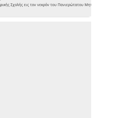
φικής Σχολής εις τον νεκρόν του Πανιερώτατου Μητροπολίτου Λευ
 τω υπ' αρ. 39 φύλλω αυτού δημοσιευθέν ποίημα του κυρίου Αχχι
]
ιπροσώπου της Κυβερνήσεως, κατα την τελετήν των αποκαλυπτηρίω
ν του Δ. Συμβουλίου Κερκυραίων υπό του βουλευτού Κερκύρας Ια
ιπροσώπου της Κυβερνήσεως, κατά την τελετήν των αποκαλυπτηρίων
άθιου Δρακόπουλου επαρχιακού διδασκάλου [1887-08-06]
ιζαν εκφωνηθείς επί τω εν Δραπάνω Νεκροταφείω υπό Γερασίμου Ι
]
1-15]