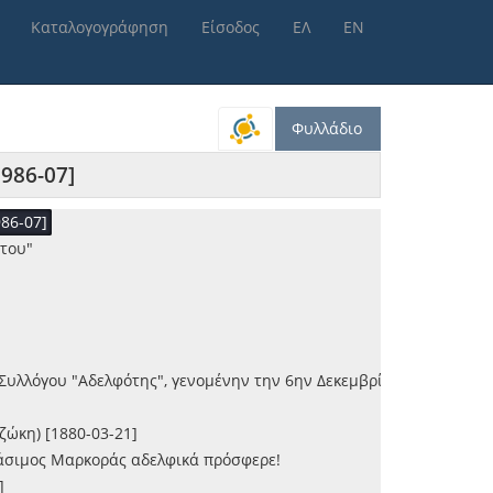
Καταλογογράφηση
Είσοδος
ΕΛ
ΕΝ
]
Φυλλάδιο
986-07]
86-07]
ρτου"
 Συλλόγου "Αδελφότης", γενομένην την 6ην Δεκεμβρίου) [1886-12-1
ζώκη) [1880-03-21]
ράσιμος Μαρκοράς αδελφικά πρόσφερε!
]