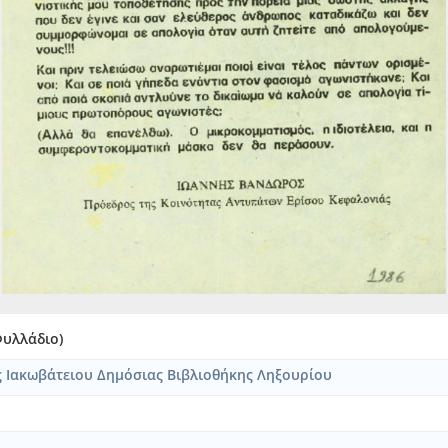
νης Α. Σκιαδόπουλος
κτον παράρτημα της "Φωνής"
ς νυν συντάκτης της "Φωνής" και τα ανδραγαθήματά του (έκδοσις 
φωνηθείσαι υπό Λ. Βλάχου Προέδρου του Δημοτικού Συμβουλίου Κερ
νά προς τον λαόν της Λευκάδος
91-10-28]
αος Ιω. Σταματέλος με υπογραφή "Εις Λευκάδιος" [Πιθανόν 1888]
τάκτης του "Κώδωνος" προς τους αναγνώστας του
θέντα διάδοχον του ελληνικού θρόνου [1868-07-24]
8 αριθ. της εφημερίδος "Ένωσις" [1863-10-22]
ν εν Λευκάδι υπό Αλκιβιάδου Σ. Ιωαννίδου Σχολάρχου κατά την η
σίας, ασηκώνουσα τα εμπόδια δια το κόψιμον των δένδρων των ελα
 εναίσιμοις αρραβώσι του κυρίου Κωνσταντίνου Ν. Σάθα μετά της 
γιον Α' Βασιλέα των Ελλήνων και Προς τον Πρόεδρο της Ελληνικής
ς του Δήμου Κρανίων [1891-06-24]
Φυλλάδιο)
ας του ναού της Μητροπόλεως [1886-06-18]
ς Ιακωβάτειου Δημόσιας Βιβλιοθήκης Ληξουρίου
ς ύμνος με υπογραφή "η Αγουστέλα"
ν!!!!! Γράμμα από Ζάκυνθο εις Αθήνας [1880-03-22]
αφέ - Ουζερί "Φουμής" [1986]