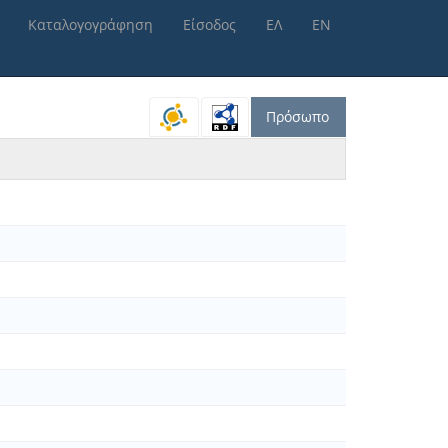
Καταλογογράφηση
Είσοδος
ΕΛ
ΕΝ
Πρόσωπο