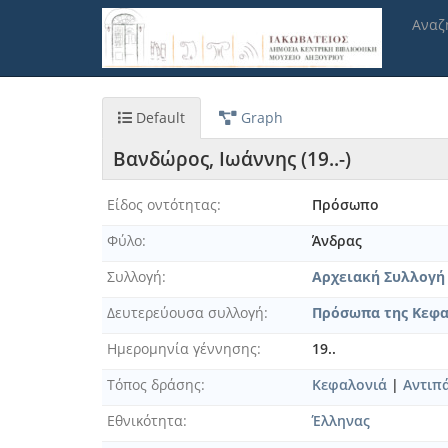
Παράκαμψη
Αναζ
προς
το
κυρίως
περιεχόμενο
Default
Graph
Βανδώρος, Ιωάννης (19..-)
Είδος οντότητας
Πρόσωπο
Φύλο
Άνδρας
Συλλογή
Αρχειακή Συλλογή
Δευτερεύουσα συλλογή
Πρόσωπα της Κεφα
Ημερομηνία γέννησης
19..
Τόπος δράσης
Κεφαλονιά
|
Αντιπ
Εθνικότητα
Έλληνας