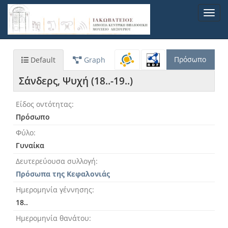
Παράκαμψη
Toggl
προς
navig
το
κυρίως
περιεχόμενο
Πρόσωπο
Default
Graph
Σάνδερς, Ψυχή (18..-19..)
Είδος οντότητας
Πρόσωπο
Φύλο
Γυναίκα
Δευτερεύουσα συλλογή
Πρόσωπα της Κεφαλονιάς
Ημερομηνία γέννησης
18..
Ημερομηνία θανάτου