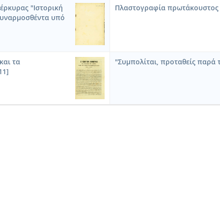
έρκυρας "Ιστορική
Πλαστογραφία πρωτάκουστος [
 συναρμοσθέντα υπό
και τα
"Συμπολίται, προταθείς παρά τ
11]