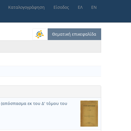
Καταλογογράφηση
Είσοδος
ΕΛ
ΕΝ
Θεματική επικεφαλίδα
 (απόσπασμα εκ του Δ' τόμου του