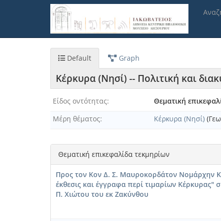
Παράκαμψη
Αναζ
προς
το
κυρίως
περιεχόμενο
Default
Graph
Κέρκυρα (Νησί) -- Πολιτική και δι
Είδος οντότητας
Θεματική επικεφαλ
Μέρη θέματος
Κέρκυρα (Νησί)
(Γεω
Θεματική επικεφαλίδα τεκμηρίων
Προς τον Κον Δ. Σ. Μαυροκορδάτον Νομάρχην Κ
έκθεσις και έγγραφα περί τιμαρίων Κέρκυρας"
Π. Χιώτου του εκ Ζακύνθου