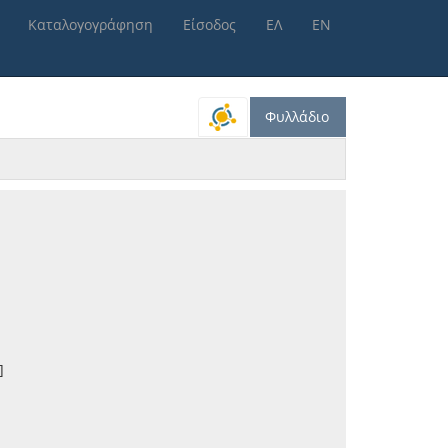
Καταλογογράφηση
Είσοδος
ΕΛ
ΕΝ
Φυλλάδιο
]