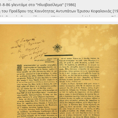
1-8-86 γλεντάμε στο "Ηλιοβασίλεμα" [1986]
 του Προέδρου της Κοινότητας Αντυπάτων Έρισου Κεφαλονιάς [19
ελλεβορικόν βακτηρίδιον του SFAX με υπογραφή "Δέρφινας του Πό
όλεμος [1886-06-03]
νδόξων ανδρών της Κεφαλληνίας [1895-05-27]
έαις και ευχάρισται ειδήσεις που ο νους σας θα σαστίση"
Εν Κερκύρα, τη 24/5 Σεπτεμβρίου 1870 [1870-09-05]
κού και Κόκκινου (μετά την έφοδον εναντίον του Καταστήματος του
ικούντες [1869-09-05]
ονύσιον υπό Διονυσίου Σολωμού (κατά μετάφρασιν Στέφανου Μπαρτ
ητο πατέρα Ιωσήφ Τζαννίνη το νεκρικό τούτο λούλουδι ο φίλος Γε
της πολυκλαύστου Δανάης Δ. Μπαϊρά το γένος Μύρονος [1889-11-15
 εκφωνηθείς υπό του κ. Θεοφάνους Κατωπόδη φοιτητού της Φιλοσο
ελ [1874-05-27]
υ Λομπάρδου [1874-02-17]
 [1870]
των Ιονίων Νήσων, Απόφασις της Γερουσίας [1863-11-12]