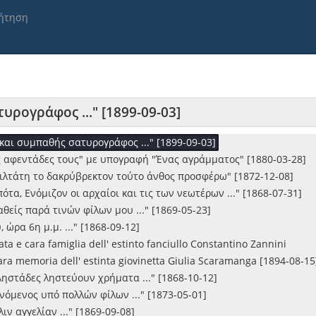
σιλιά να κλαίς και να λυπάσαι ..." [1891-09-23]
ήτηση
όρον (Ομηρο-Πινδαρικώς)"
ρα μου (Καρνάβαλο) ..."
εως των βουλευτικών εκλογών επιτροπή ιδούσα ..." [1868-07-03]
 φτωχός ..."
οντα και μιανού παιδγιού ..." [1895-02-17]
ρδιά μου ..." [1889-11-12]
ρογράφος ..." [1899-09-03]
" με υπογραφή "Εις Ληξουριώτης"
και συμπαθής σατυρογράφος ..." [1899-09-03]
ς αφεντάδες τους" με υπογραφή "Ένας αγράμματος" [1880-03-28]
φιλτάτη το δακρύβρεκτον τούτο άνθος προσφέρω" [1872-12-08]
τα, Ενόμιζον οι αρχαίοι και τις των νεωτέρων ..." [1868-07-31]
θείς παρά τινών φίλων μου ..." [1869-05-23]
 ώρα 6η μ.μ. ..." [1868-09-12]
ta e cara famiglia dell' estinto fanciullo Constantino Zannini
ara memoria dell' estinta giovinetta Giulia Scaramanga [1894-08-15
ληστάδες ληστεύουν χρήματα ..." [1868-10-12]
νόμενος υπό πολλών φίλων ..." [1873-05-01]
ιν αγγελίαν ..." [1869-09-08]