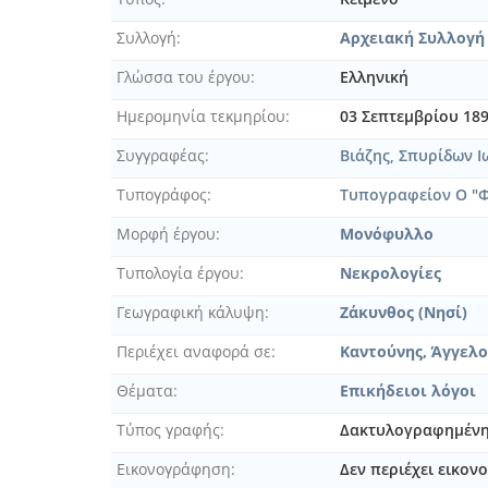
[Φυλλάδιο] Ο Υπεύθυνος Συν
[Φυλλάδιο] Παιάν εις τον τεχ
Συλλογή
Αρχειακή Συλλογή
[Φυλλάδιο] Παράρτημα Β' του 
Γλώσσα του έργου
Ελληνική
[Φυλλάδιο] Ποίημα απαγγελθέ
[Φυλλάδιο] Πράξις της Γερου
Ημερομηνία τεκμηρίου
03 Σεπτεμβρίου 18
[Φυλλάδιο] Πρόσρησις εν τοις
Συγγραφέας
Βιάζης, Σπυρίδων Ι
[Φυλλάδιο] Προς την Α.Μ Γεώρ
[Φυλλάδιο] Προς τους εκλογεί
Τυπογράφος
Τυπογραφείον Ο "
[Φυλλάδιο] Προς τους ενορίτ
Μορφή έργου
Μονόφυλλο
[Φυλλάδιο] Σενιο...πουφφικό
[Φυλλάδιο] Σετ ουν μπον κανό
Τυπολογία έργου
Νεκρολογίες
[Φυλλάδιο] Σούπερ-Μάρκετ, Κ
Γεωγραφική κάλυψη
Ζάκυνθος (Νησί)
[Φυλλάδιο] Συνταγή. Διά την 
[Φυλλάδιο] Τηλεγράφημα, Αθήν
Περιέχει αναφορά σε
Καντούνης, Άγγελο
[Φυλλάδιο] Τηλεγράφημα, Αθήνα
Θέματα
Επικήδειοι λόγοι
[Φυλλάδιο] Τηλεγράφημα, Αθήν
[Φυλλάδιο] Τηλεγράφημα, Αθήνα
Τύπος γραφής
Δακτυλογραφημέν
[Φυλλάδιο] Τηλεγράφημα αριθμ
Εικονογράφηση
Δεν περιέχει εικο
[Φυλλάδιο] Το πρώτο ψυχοσά