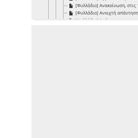
[Φυλλάδιο] Ανακοίνωση, στις 
[Φυλλάδιο] Ανοιχτή απάντηση
[Φυλλάδιο] Απάντησις εις το 
[Φυλλάδιο] Αποκλεισμός και π
[Φυλλάδιο] Βιογραφίαι των ε
[Φυλλάδιο] Γνωστοποίησις, "Ν
[Φυλλάδιο] Δελτίον πολέμου. 
[Φυλλάδιο] Διάλογος Γ' : Λευ
[Φυλλάδιο] Δύο χωρικοί φιλον
[Φυλλάδιο] Εις τον Άγιον Δι
[Φυλλάδιο] Εις τον απαρηγόρ
[Φυλλάδιο] Εις τον θάνατον 
[Φυλλάδιο] Επικήδειος λόγος
[Φυλλάδιο] Επιστολή του Κάμπ
[Φυλλάδιο] Ευχαριστήριον το
[Φυλλάδιο] Η 16 Μαρτίου 1870
[Φυλλάδιο] Η ΚΕ Μαρτίου
[Φυλλάδιο] Ηνωμένον Κράτος 