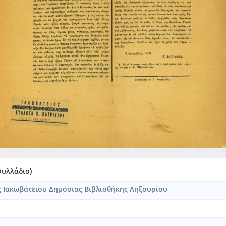
 ο δεσπότης: συγχαριτήριον στιχούργημα [1883-07-12]
λομού απάντησις εις το εκ Ταϊγανίου πεμφθών τω "Εσπέρω" και εν
 ανακοίνωση του Οικονομικού Συσσίτιου Κεφαλληνίας [1911-05-11
 υπό του κυρίου Γ. Θεοτόκη, Υπουργού επί των Ναυτικών, ως αντ
 εν τω Μητροπολιτικώ Ναώ τη 21η Σεπτεμβρίου 1877 κατ' εντολή
 υπό του κυρίου Γ. Θεοτόκη, Υπουργού επί των Ναυτικών, ως αντ
 εκφωνηθείς εις τον αποβιώσαντα Σπυρίδωνα Βαλαωρίτη υπό Ευστ
εις τον σεβασμιώτατον Αρχιεπίσκοπον Κεφαλληνίας Γεράσιμον Δώρ
εκφωνηθείς επί του νεκρού του Σπυρίδωνος Βαλαωρίτη [1887-08-06
ντησις [1880-03-20]
Δανάη μου!" με υπογραφή "ο δυστυχής πατήρ σου Μύρων" [1889-1
νης Α. Σκιαδόπουλος
κτον παράρτημα της "Φωνής"
ς νυν συντάκτης της "Φωνής" και τα ανδραγαθήματά του (έκδοσις 
Φυλλάδιο)
φωνηθείσαι υπό Λ. Βλάχου Προέδρου του Δημοτικού Συμβουλίου Κερ
ς Ιακωβάτειου Δημόσιας Βιβλιοθήκης Ληξουρίου
νά προς τον λαόν της Λευκάδος
91-10-28]
αος Ιω. Σταματέλος με υπογραφή "Εις Λευκάδιος" [Πιθανόν 1888]