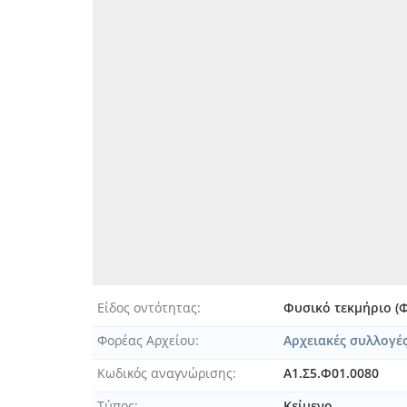
[Φυλλάδιο] Η συμφιλίωσις και
[Φυλλάδιο] Θεμιστοκλέους Σο
[Φυλλάδιο] Καταστατικόν και
[Φυλλάδιο] Λίνα Λοβέρδο
[Φυλλάδιο] Λόγος εκφωνειθής
[Φυλλάδιο] Λόγος εκφωνηθείς
[Φυλλάδιο] Λόγος εκφωνηθείς
[Φυλλάδιο] Λόγος επικήδειος
[Φυλλάδιο] Λόγος επιτάφιος 
[Φυλλάδιο] Λόγος επιτάφιος 
[Φυλλάδιο] Μία αναγκαία απά
[Φυλλάδιο] Μνημόσυνον Α', "
[Φυλλάδιο] Μνημόσυνον Ιωάν
[Φυλλάδιο] Νεκρολογία. Έκτα
[Φυλλάδιο] Ο Καπιτάν Δηλότη
Είδος οντότητας
Φυσικό τεκμήριο (
[Φυλλάδιο] Ολίγαι λέξεις εκ
Φορέας Αρχείου
Αρχειακές συλλογέ
[Φυλλάδιο] Ολίγα λόγια αληθι
[Φυλλάδιο] Ο πατέρας μου [18
Κωδικός αναγνώρισης
Α1.Σ5.Φ01.0080
[Φυλλάδιο] Ο υβρισθείς Νικόλ
Τύπος
Κείμενο