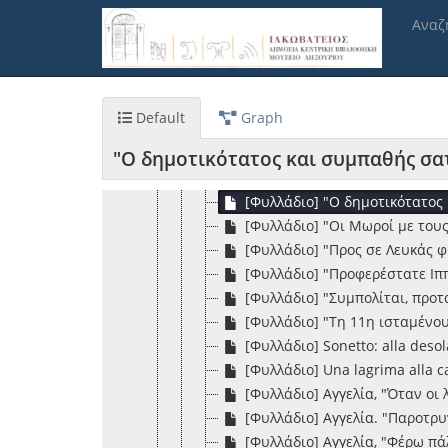
Παράκαμψη
[Φυλλάδιο] "Δεν έχεις δίκηο Βα
Αναζ
προς
[Φυλλάδιο] "Εις Αντώνιον Δετ
το
[Φυλλάδιο] "Ζητώ από τον άνδ
κυρίως
[Φυλλάδιο] "Η επί της εξελέξ
περιεχόμενο
[Φυλλάδιο] "Κι ο Βελλιανίτης ο
Default
Graph
[Φυλλάδιο] "Κουβέντα ενός γέρ
[Φυλλάδιο] "Με παρακινεί η κα
"Ο δημοτικότατος και συμπαθής σατυ
[Φυλλάδιο] "Μήτηρ και τέκνο
[Φυλλάδιο] "Ο δημοτικότατος 
[Φυλλάδιο] "Οι Μωροί με του
[Φυλλάδιο] "Προς σε Λευκάς 
[Φυλλάδιο] "Προφερέστατε Ιππό
[Φυλλάδιο] "Συμπολίται, προτα
[Φυλλάδιο] "Τη 11η ισταμένου,
[Φυλλάδιο] Sonetto: alla desola
[Φυλλάδιο] Una lagrima alla c
[Φυλλάδιο] Αγγελία, "Όταν οι 
[Φυλλάδιο] Αγγελία. "Παροτρυ
[Φυλλάδιο] Αγγελία, "Φέρω πάλ