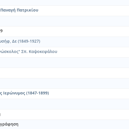
τάκτης του "Κώδωνος" προς τους αναγνώστας του
θέντα διάδοχον του ελληνικού θρόνου [1868-07-24]
 Παναγή Πατρικίου
8 αριθ. της εφημερίδος "Ένωσις" [1863-10-22]
ν εν Λευκάδι υπό Αλκιβιάδου Σ. Ιωαννίδου Σχολάρχου κατά την η
σίας, ασηκώνουσα τα εμπόδια δια το κόψιμον των δένδρων των ελα
99
 εναίσιμοις αρραβώσι του κυρίου Κωνσταντίνου Ν. Σάθα μετά της 
ωσήφ, Δε (1849-1927)
γιον Α' Βασιλέα των Ελλήνων και Προς τον Πρόεδρο της Ελληνικής
ς του Δήμου Κρανίων [1891-06-24]
Φώσκολος" Σπ. Καψοκεφάλου
ας του ναού της Μητροπόλεως [1886-06-18]
ς ύμνος με υπογραφή "η Αγουστέλα"
ν!!!!! Γράμμα από Ζάκυνθο εις Αθήνας [1880-03-22]
αφέ - Ουζερί "Φουμής" [1986]
κατασκευήν γιαχνίου ποιητικού, κατά το μαγειρικόν ποιητικόν σ
αι 10 Ιουνίου 1897, ώρα 12 μ.μ. , "Εφημερίδα ειδήσεων Κέρκυραν .
ς Ιερώνυμος (1847-1899)
ι 10 Μαρτίου, ώρα 12 μ., " Άρνησις ρητή Αγγλίας ..."
αι 11 Απριλίου, ώρα 10 π.μ., " Πυροβολικόν μάτι κατέστρεψε ..." 
ι 8 Απριλίου, ώρα 10 π.μ., " Σμόλεντς κατεδίωξε Ετέμ ..." με υπο
η
ός 20 της τρίτης τριμηνίας του πρακτορείου (Χαβάς) [1877-11-24
νογράφηση
ββατο : ωδή