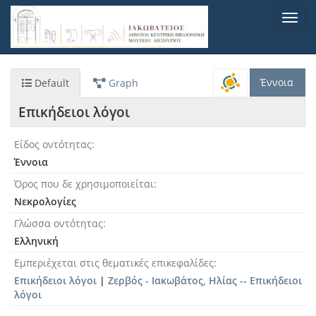
Παράκαμψη
Toggl
προς
navig
το
κυρίως
περιεχόμενο
Έννοια
Default
Graph
Επικήδειοι λόγοι
Είδος οντότητας
Έννοια
Όρος που δε χρησιμοποιείται
Νεκρολογίες
Γλώσσα οντότητας
Ελληνική
Εμπεριέχεται στις θεματικές επικεφαλίδες
Επικήδειοι λόγοι
|
Ζερβός - Ιακωβάτος, Ηλίας -- Επικήδειοι
λόγοι