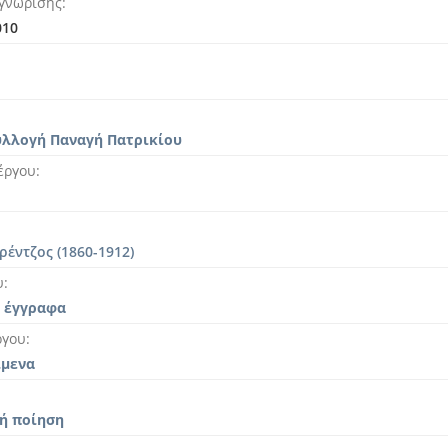
γνώρισης
010
υλλογή Παναγή Πατρικίου
έργου
ρέντζος (1860-1912)
υ
 έγγραφα
ργου
ίμενα
ή ποίηση