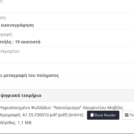
ής
ηση
ι εικονογράφηση
γραφή
 στήλη ; 19 εκατοστά
τεκμηρίου
ι μεταγραφή του ποίηματος
 ψηφιακά τεκμήρια
Ψηφιοποιημένο Φυλλάδιο: "Νανούρισμα" Λαυρεντίου Μαβίλη
Περιγραφή: A1.S5.F30010.pdf (pdf) [entire]
Book Reader
Πε
Μέγεθος: 1.1 MB