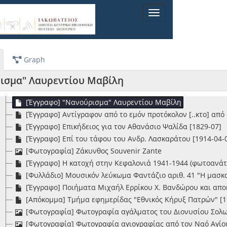
[Σειρά] Α1.Σ5-Μονόφυλλα - Δίφυλλα - Τεκμήρια
Toggle
[Φάκελος] Α1.Σ5.Φ01-Μονόφυλλα
navigation
[Φάκελος] Α1.Σ5.Φ02-Δίφυλλα ή με λίγα φύλλα
[Φάκελος] Α1.Σ5.Φ03-Διάφορα τεκμήρια
[Έγγραφο] 150 χρόνια Α. Λασκαράτου 1811-1961 [1961-05-3
Graph
[Φωτογραφία] 6 φωτογραφίες του Σταύρου Μεταξά
[Γραφιστικό Υλικό] Comico-mimico-meccanico trattenimento 
ισμα" Λαυρεντίου Μαβίλη
[Έγγραφο] "Εικόνα αγαπητή της γυναικός μου ..." και απόσ
[Έγγραφο] "Νανούρισμα" Λαυρεντίου Μαβίλη
[Έγγραφο] Αντίγραφον από το εμόν προτόκολον [..κτο] από φ
[Έγγραφο] Επικήδειος για τον Αθανάσιο Ψαλίδα [1829-07]
[Έγγραφο] Επί του τάφου του Ανδρ. Λασκαράτου [1914-04-
[Φωτογραφία] Ζάκυνθος Souvenir Zante
[Έγγραφο] Η κατοχή στην Κεφαλονιά 1941-1944 (φωτοανάτ
[Φυλλάδιο] Μουσικόν λεύκωμα Φαντάζιο αριθ. 41 "Η μασκ
[Έγγραφο] Ποιήματα Μιχαήλ Ερρίκου Χ. Βανδώρου και απο
[Απόκομμα] Τμήμα εφημερίδας "Εθνικός Κήρυξ Πατρών" [1
[Φωτογραφία] Φωτογραφία αγάλματος του Διονυσίου Σολω
[Φωτογραφία] Φωτογραφία αγιογραφίας από τον Ναό Αγίου