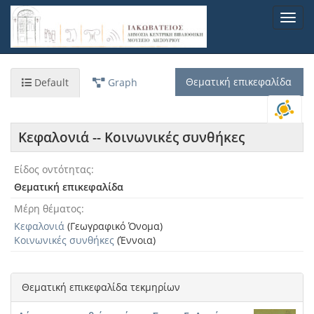
Παράκαμψη
Toggl
προς
navig
το
κυρίως
περιεχόμενο
Θεματική επικεφαλίδα
Default
Graph
Κεφαλονιά -- Κοινωνικές συνθήκες
Είδος οντότητας
Θεματική επικεφαλίδα
Μέρη θέματος
Κεφαλονιά
(Γεωγραφικό Όνομα)
Κοινωνικές συνθήκες
(Έννοια)
Θεματική επικεφαλίδα τεκμηρίων